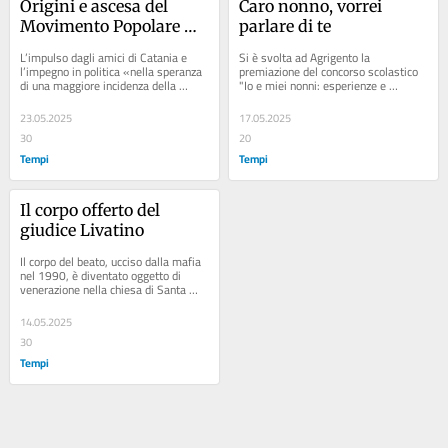
Origini e ascesa del 
Caro nonno, vorrei 
Movimento Popolare 
parlare di te
Cattolico a Messina
L’impulso dagli amici di Catania e 
Si è svolta ad Agrigento la 
l’impegno in politica «nella speranza 
premiazione del concorso scolastico 
di una maggiore incidenza della 
"Io e miei nonni: esperienze e 
nostra presenza in città». I racconti...
riflessioni". Cronaca dell'iniziativa di 
Nonni 2.0 e...
23.05.2025
17.05.2025
30
20
Tempi
Tempi
Il corpo offerto del 
giudice Livatino
Il corpo del beato, ucciso dalla mafia 
nel 1990, è diventato oggetto di 
venerazione nella chiesa di Santa 
Chiara a Canicattì. Le parole...
14.05.2025
30
Tempi