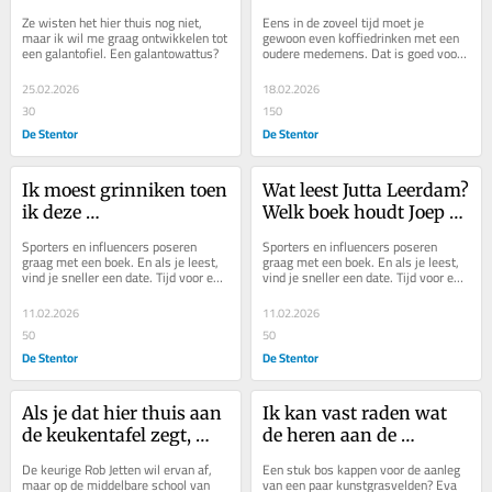
meer los dan ik ooit 
antwoord is verrassend 
Ze wisten het hier thuis nog niet, 
Eens in de zoveel tijd moet je 
verwachtte
simpel
maar ik wil me graag ontwikkelen tot 
gewoon even koffiedrinken met een 
een galantofiel. Een galantowattus?
oudere medemens. Dat is goed voor 
je humeur. En je krijgt een levensles 
cadeau.
25.02.2026
18.02.2026
30
150
De Stentor
De Stentor
Ik moest grinniken toen 
Wat leest Jutta Leerdam? 
ik deze 
Welk boek houdt Joep 
radiocommercial 
Wennemars scherp?
Sporters en influencers poseren 
Sporters en influencers poseren 
hoorde
graag met een boek. En als je leest, 
graag met een boek. En als je leest, 
vind je sneller een date. Tijd voor een 
vind je sneller een date. Tijd voor een 
hartveroverende leestip voor...
hartveroverende leestip voor...
11.02.2026
11.02.2026
50
50
De Stentor
De Stentor
Als je dat hier thuis aan 
Ik kan vast raden wat 
de keukentafel zegt, 
de heren aan de 
volgt een correctie
stamtafel van de 
De keurige Rob Jetten wil ervan af, 
Een stuk bos kappen voor de aanleg 
voetbalkantine tegen 
maar op de middelbare school van 
van een paar kunstgrasvelden? Eva 