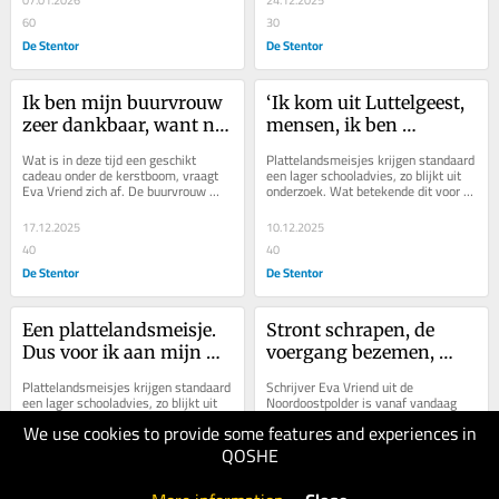
07.01.2026
24.12.2025
60
30
De Stentor
De Stentor
Ik ben mijn buurvrouw 
‘Ik kom uit Luttelgeest, 
zeer dankbaar, want nu 
mensen, ik ben 
weet ik iets voor mijn 
begonnen op de havo’, 
Wat is in deze tijd een geschikt 
Plattelandsmeisjes krijgen standaard 
verlanglijstje
zeg ik dan
cadeau onder de kerstboom, vraagt 
een lager schooladvies, zo blijkt uit 
Eva Vriend zich af. De buurvrouw 
onderzoek. Wat betekende dit voor 
biedt onverwacht uitkomst.
mij, vraagt Eva Vriend zich af.
17.12.2025
10.12.2025
40
40
De Stentor
De Stentor
Een plattelandsmeisje. 
Stront schrapen, de 
Dus voor ik aan mijn 
voergang bezemen, 
schoolcarrière begon, 
kalfjes voeren. Dat was 
Plattelandsmeisjes krijgen standaard 
Schrijver Eva Vriend uit de 
stond ik 2-0 achter
mijn jeugd
een lager schooladvies, zo blijkt uit 
Noordoostpolder is vanaf vandaag 
onderzoek. Wat betekende dit voor 
columnist voor de Stentor. Haar 
We use cookies to provide some features and experiences in
mij, vraagt Eva Vriend zich af.
column verschijnt elke woensdag. Dit 
is haar eerste.
QOSHE
10.12.2025
03.12.2025
30
30