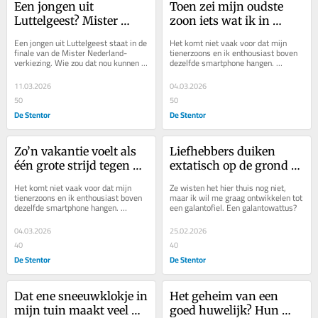
Een jongen uit 
Toen zei mijn oudste 
Luttelgeest? Mister 
zoon iets wat ik in 
Nederland? Wie kan dat 
zeventien jaar 
Een jongen uit Luttelgeest staat in de 
Het komt niet vaak voor dat mijn 
nou zijn?
opvoeding niet eerder 
finale van de Mister Nederland-
tienerzoons en ik enthousiast boven 
verkiezing. Wie zou dat nou kunnen 
dezelfde smartphone hangen. 
hoorde
zijn? Het blijkt om Malik te gaan, 
Meestal leidt het apparaat tot 
een...
discussie en gedoe....
11.03.2026
04.03.2026
50
50
De Stentor
De Stentor
Zo’n vakantie voelt als 
Liefhebbers duiken 
één grote strijd tegen 
extatisch op de grond 
die verslavende sociale 
om de sneeuwklokjes 
Het komt niet vaak voor dat mijn 
Ze wisten het hier thuis nog niet, 
media
van dichtbij te bekijken
tienerzoons en ik enthousiast boven 
maar ik wil me graag ontwikkelen tot 
dezelfde smartphone hangen. 
een galantofiel. Een galantowattus?
Meestal leidt het apparaat tot 
discussie en gedoe....
04.03.2026
25.02.2026
40
40
De Stentor
De Stentor
Dat ene sneeuwklokje in 
Het geheim van een 
mijn tuin maakt veel 
goed huwelijk? Hun 