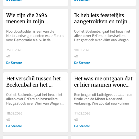
Wie zijn die 2494 
Ik heb iets feestelijks 
mensen in mijn 
aangetrokken en mijn 
gemeente die op Forum 
haar mooi laten föhnen 
Noordoostpolder is een van die 
Op het Boekenbal gaat het heus niet 
voor Democratie 
bij de kapper in 
Nederlandse gemeenten waar Forum 
alleen over BN’ers en bestsellers. 
voor Democratie nieuw in de 
Het gaat ook over Wim van Wegen 
stemden?
Luttelgeest
gemeenteraad komt. Wie zijn die 
uit Bant en zijn nieuwe politieke 
2494 mensen die erop...
partij.
25.03.2026
18.03.2026
40
40
De Stentor
De Stentor
Het verschil tussen het 
Het was me ontgaan dat 
Boekenbal en het 
er hier mannen wonen 
Pieperfestival is veel 
die knap genoeg zijn 
Op het Boekenbal gaat het heus niet 
Een jongen uit Luttelgeest staat in de 
kleiner dan het lijkt
voor zo’n wedstrijd
alleen over BN’ers en bestsellers. 
finale van de Mister Nederland-
Het gaat ook over Wim van Wegen 
verkiezing. Wie zou dat nou kunnen 
uit Bant en zijn nieuwe politieke 
zijn? Het blijkt om Malik te gaan, 
partij.
een...
18.03.2026
11.03.2026
40
40
De Stentor
De Stentor