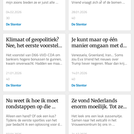
mijn zoons bieden ze er juist alle 
Vriend vraagt zich af of de bomen 
me gaan zeggen
ruimte voor: een lekker potje zeiken.
daar zelf een mening over hebben.
04.02.2026
28.01.2026
30
40
De Stentor
De Stentor
Klimaat of geopolitiek? 
Je kunt maar op één 
Nee, het eerste voorstel 
manier omgaan met dat 
van het nieuwe kabinet 
nare nieuws over 
Het voorstel van D66-VVD-CDA om 
Venezuela, Groenland, Iran… Soms 
gaat over bonussen
Trump
bankiers hogere bonussen te gunnen, 
zou Eva Vriend het nieuws over 
kwam onverwacht. Hadden we maar 
Trump liever negeren. Maar dan krijgt 
naar de Bankzitters geluisterd, 
hij juist zijn zin, weet ze ook.
schrijft Eva...
21.01.2026
14.01.2026
40
40
De Stentor
De Stentor
Nu weet ik hoe ik moet 
Ze vond Nederlands 
rondstappen op die 
enorm moeilijk. Tot ze 
nieuwjaarsrecepties. 
bij de Kruidvat de 
Alleen een hand? Of ook een kus? 
Het leek ons een leuk zussenuitje. 
Highfive!
boeketromannetjes 
Tijdens de eerste sportles van het 
Samen naar het eetcafé in het 
jaar bedacht ik een oplossing voor de 
Vrouwencentrum bij ons in 
ontdekte
sociaal ingewikkelde 
Emmeloord. Gezellig, om in de 
nieuwjaarsrecepties.
kerststemming te komen. Maar...