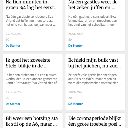
Na tien minuten in 
Na één gastles weet ik 
groep 3/4 lag het eerste 
het zeker: juffen en 
kind al op de grond
meesters verdienen 
Na één gastlesje concludeert Eva 
Na één gastlesje concludeert Eva 
méér dan een bloem of 
Vriend dat juffen en meesters aan 
Vriend dat juffen en meesters aan 
het eind van het schooljaar meer 
het eind van het schooljaar meer 
een doos Merci
verdienen dan een bloem of een 
verdienen dan een bloem of een 
doosje chocola.
doosje chocola.
24.06.2026
24.06.2026
30
30
De Stentor
De Stentor
Ik gooi het zoveelste 
Ik hield mijn buik vast 
Stëlz-blikje in de 
bij het juichen, nu zucht 
statiegeldautomaat en 
ik
Is het een probleem als een nieuwe 
Ze heeft vele goede herinneringen 
denk aan de nieuwe 
wethouder uit een andere gemeente 
aan EK’s en WK’s, maar tegen dit 
komt? Dat vraagt Eva Vriend zich af. 
wereldkampioenschap voetbal ziet ze 
wethouder
Maakt het uit dat je de bewoners niet 
als een berg op, schrijft Eva Vriend.
van...
17.06.2026
10.06.2026
20
20
De Stentor
De Stentor
Bij weer een botsing sta 
Die coronaperiode blijkt 
ik stil op de A6, maar 
één grote troebele poel 