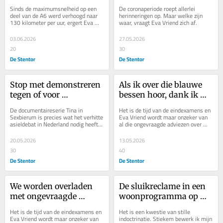
wel met zicht op een 
aan gedachten en 
Sinds de maximumsnelheid op een 
De coronaperiode roept allerlei 
130-kilometerbord
gevoelens. Deden we dat 
deel van de A6 werd verhoogd naar 
herinneringen op. Maar welke zijn 
130 kilometer per uur, ergert Eva 
waar, vraagt Eva Vriend zich af.
écht?
Vriend zich kapot. Tot haar eigen 
verbazing.
03.06.2026
27.05.2026
20
30
De Stentor
De Stentor
Stop met demonstreren 
Als ik over die blauwe 
tegen of voor 
bessen hoor, dank ik 
asielopvang en luister 
beleefd en lach ik een 
De documentaireserie Tina in 
Het is de tijd van de eindexamens en 
eens naar Auke en Tina 
beetje
Sexbierum is precies wat het verhitte 
Eva Vriend wordt maar onzeker van 
asieldebat in Nederland nodig heeft, 
al die ongevraagde adviezen over 
uit Sexbierum
stelt Eva Vriend. Verplichte kijkstof.
haar zoon.
20.05.2026
13.05.2026
30
40
De Stentor
De Stentor
We worden overladen 
De sluikreclame in een 
met ongevraagde 
woonprogramma op 
adviezen
televisie is er niets bij
Het is de tijd van de eindexamens en 
Het is een kwestie van stille 
Eva Vriend wordt maar onzeker van 
indoctrinatie. Stiekem bewerk ik mijn 