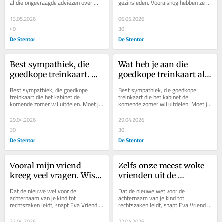
al die ongevraagde adviezen over 
gezinsleden. Vooralsnog hebben ze 
haar zoon.
niets door, schrijft Eva Vriend.
13.05.2026
06.05.2026
40
30
De Stentor
De Stentor
Best sympathiek, die 
Wat heb je aan die 
goedkope treinkaart. 
goedkope treinkaart als 
Moet je alleen wel in de 
er in je buurt geen rails 
Best sympathiek, die goedkope 
Best sympathiek, die goedkope 
buurt van een 
liggen?
treinkaart die het kabinet de 
treinkaart die het kabinet de 
komende zomer wil uitdelen. Moet je 
komende zomer wil uitdelen. Moet je 
treinstation wonen
alleen wel in de buurt van een 
alleen wel in de buurt van een 
treinstation wonen.
treinstation wonen.
29.04.2026
29.04.2026
30
30
De Stentor
De Stentor
Vooral mijn vriend 
Zelfs onze meest woke 
kreeg veel vragen. Wist 
vrienden uit de 
hij dit wel zeker?
Randstad vielen over 
Dat de nieuwe wet voor de 
Dat de nieuwe wet voor de 
ons heen
achternaam van je kind tot 
achternaam van je kind tot 
rechtszaken leidt, snapt Eva Vriend 
rechtszaken leidt, snapt Eva Vriend 
wel. Al waren ze er bij haar thuis snel 
wel. Al waren ze er bij haar thuis snel 
uit.
uit.
22.04.2026
22.04.2026