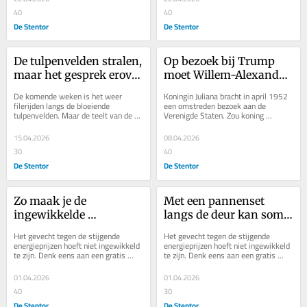
40
40
De Stentor
De Stentor
De tulpenvelden stralen, 
Op bezoek bij Trump 
maar het gesprek erover 
moet Willem-Alexander 
schuurt al snel
aan één iemand denken
De komende weken is het weer 
Koningin Juliana bracht in april 1952 
filerijden langs de bloeiende 
een omstreden bezoek aan de 
tulpenvelden. Maar de teelt van de 
Verenigde Staten. Zou koning 
nationale trots gaat meer en meer 
Willem-Alexander ooit durven wat zij 
gepaard met felle...
toen deed, vraagt...
15.04.2026
08.04.2026
30
40
De Stentor
De Stentor
Zo maak je de 
Met een pannenset 
ingewikkelde 
langs de deur kan soms 
energietransitie in één 
best een goed idee zijn
Het gevecht tegen de stijgende 
Het gevecht tegen de stijgende 
klap behapbaar
energieprijzen hoeft niet ingewikkeld 
energieprijzen hoeft niet ingewikkeld 
te zijn. Denk eens aan een gratis 
te zijn. Denk eens aan een gratis 
pannenset, legt een Almeerse 
pannenset, legt een Almeerse 
wethouder uit aan...
wethouder uit aan...
01.04.2026
01.04.2026
40
30
De Stentor
De Stentor