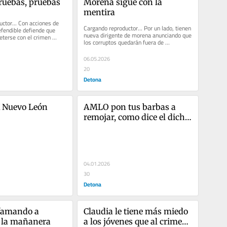
ruebas, pruebas
Morena sigue con la 
mentira
ctor... Con acciones de 
Cargando reproductor... Por un lado, tienen 
fendible defiende que 
nueva dirigente de morena anunciando que 
terse con el crimen 
los corruptos quedarán fuera de 
los que...
candidaturas de...
06.05.2026
20
Detona
 Nuevo León
AMLO pon tus barbas a 
remojar, como dice el dicho 
popular.
04.01.2026
30
Detona
famando a 
Claudia le tiene más miedo 
n la mañanera
a los jóvenes que al crimen 