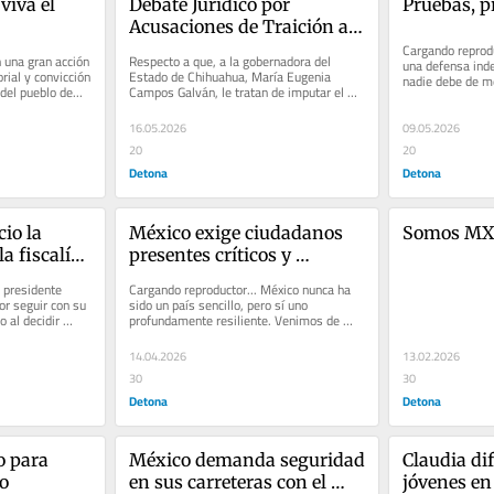
iva el 
Debate Jurídico por 
Pruebas, p
Acusaciones de Traición a 
la Patria en Chihuahua y el 
Cargando reprodu
 una gran acción 
Respecto a que, a la gobernadora del 
una defensa inde
Caso Sheinbaum
orial y convicción 
Estado de Chihuahua, María Eugenia 
nadie debe de me
del pueblo de...
Campos Galván, le tratan de imputar el 
organizado o con 
delito de “traición a la...
16.05.2026
09.05.2026
20
20
Detona
Detona
io la 
México exige ciudadanos 
Somos MX
a fiscalía 
presentes críticos y 
valientes
 presidente 
Cargando reproductor... México nunca ha 
r seguir con su 
sido un país sencillo, pero sí uno 
 al decidir 
profundamente resiliente. Venimos de 
décadas en las...
14.04.2026
13.02.2026
30
30
Detona
Detona
 para 
México demanda seguridad 
Claudia di
o
en sus carreteras con el 
jóvenes e