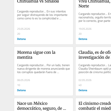
Chihuahua vs Sinaloa
Viva Chihuahua, v
Norte
Cargando reproductor... En sus intentos 
Cargando reproductor... En
por seguir distrayendo de los importante 
nacionalista, orgullo territ
como como lo es la complicidad e 
por lo correcto, gran parte 
impunidad de los...
25.05.2026
19.05.2026
20
20
Detona
Detona
Morena sigue con la 
Claudia, es de ofic
mentira
investigación de l
en México
Cargando reproductor... Por un lado, tienen 
Cargando reproductor... La
nueva dirigente de morena anunciando que 
Claudia Sheinbaum optó po
los corruptos quedarán fuera de 
posición de cinismo político
candidaturas...
seguir...
06.05.2026
02.05.2026
10
40
Detona
Detona
Nace un México 
El cinismo creado
democrático, seguro, de 
combatir el mied