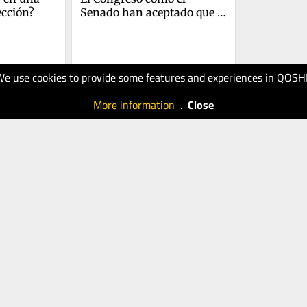
ección?
Senado han aceptado que 
las elecciones están 
infiltradas.
We use cookies to provide some features and experiences in QOSH
08.05.2025
20
More information
.
Close
Detona