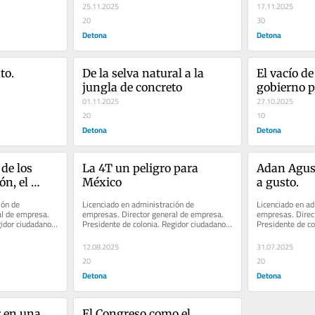
respaldo ciudadano
25.11.2025
17.11.2025
20
30
Detona
Detona
to.
De la selva natural a la 
El vacío de
jungla de concreto
gobierno pe
01.11.2025
ambicion e
27.10.2025
20
despertar 
10
Detona
Detona
e los 
La 4T un peligro para 
Adan Agust
n, el 
México
a gusto.
ón de 
Licenciado en administración de 
Licenciado en ad
l de empresa. 
empresas. Director general de empresa. 
empresas. Direct
idor ciudadano 
Presidente de colonia. Regidor ciudadano 
Presidente de co
en la...
de San Pedro Garza García en la...
de San Pedro Gar
12.08.2025
31.07.2025
20
20
Detona
Detona
 en una 
El Congreso como el 