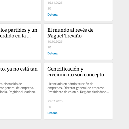
organizado
16.11.2025
20
Detona
 los partidos y un 
El mundo al revés de 
rdido en la 
Miguel Treviño
mpuja al 
10.10.2025
de la ciudadanía.
20
Detona
o, ya no está tan 
Gentrificación y 
crecimiento son conceptos 
diferentes.
ministración de 
Licenciado en administración de 
or general de empresa. 
empresas. Director general de empresa. 
lonia. Regidor ciudadano 
Presidente de colonia. Regidor ciudadano 
za García en la...
de San Pedro Garza García en la...
25.07.2025
30
Detona