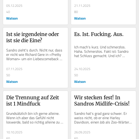
und...
05.12.2025
21.11.2025
40
80
Watson
Watson
Ist sie irgendeine oder 
Es. Ist. Fucking. Aus.
ist sie die Eine?
Ich mach's kurz. Und schmerzlos. 
Sandro zieht's durch. Nicht nur, dass 
Haha. Schmerzlos. Fakt ist: Sandro 
er nicht wie Richard Gere in «Pretty 
hat Schluss gemacht. Und ich? 
Woman» um ein Liebescomeback 
Schwebe im luftleeren Raum. Ohne 
buhlt, nein, er meldet sich nicht 
Boden. Ohne...
mal....
07.11.2025
24.10.2025
50
50
Watson
Watson
Die Trennung auf Zeit 
Wir stecken fest! In 
ist 1 Mindfuck
Sandros Midlife-Crisis!
Grundsätzlich bin ich gerne alleine. 
Sandro hat's grad ganz schwer. Er 
Wenn ich aber das Gefühl nicht 
weiss nicht, ob er eine Harley 
loswerde, bald so richtig alleine zu 
Davidson, einen Job als Zoo-Wärter 
sein, packt mich die blanke Panik. 
oder einfach nur ein ganz komplett 
Und...
neues...
10.10.2025
26.09.2025
60
60