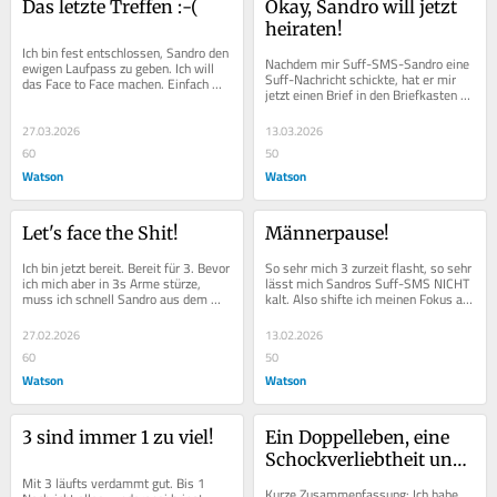
Das letzte Treffen :-(
Okay, Sandro will jetzt 
heiraten!
Ich bin fest entschlossen, Sandro den 
Nachdem mir Suff-SMS-Sandro eine 
ewigen Laufpass zu geben. Ich will 
Suff-Nachricht schickte, hat er mir 
das Face to Face machen. Einfach 
jetzt einen Brief in den Briefkasten 
weil das unsere Liebe verdient hat. 
gelegt. Den ich jetzt lese. Und den 
Ob mein...
ihr...
27.03.2026
13.03.2026
60
50
Watson
Watson
Let's face the Shit!
Männerpause!
Ich bin jetzt bereit. Bereit für 3. Bevor 
So sehr mich 3 zurzeit flasht, so sehr 
ich mich aber in 3s Arme stürze, 
lässt mich Sandros Suff-SMS NICHT 
muss ich schnell Sandro aus dem 
kalt. Also shifte ich meinen Fokus auf 
Weg räumen. Läck ist das easy...
etwas anderes. Ich suche jetzt eine...
27.02.2026
13.02.2026
60
50
Watson
Watson
3 sind immer 1 zu viel!
Ein Doppelleben, eine 
Schockverliebtheit und 
Mit 3 läufts verdammt gut. Bis 1 
kein Kondom
Kurze Zusammenfassung: Ich habe 