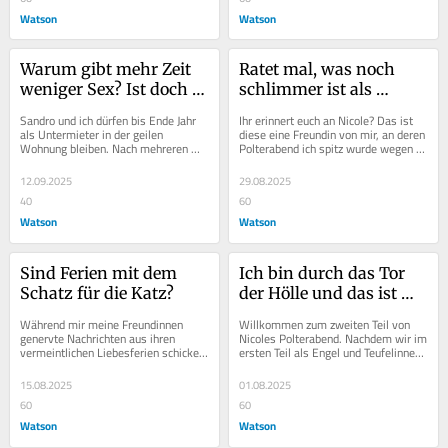
Watson
Watson
Warum gibt mehr Zeit 
Ratet mal, was noch 
weniger Sex? Ist doch 
schlimmer ist als 
doof!
Polterabend?
Sandro und ich dürfen bis Ende Jahr 
Ihr erinnert euch an Nicole? Das ist 
als Untermieter in der geilen 
diese eine Freundin von mir, an deren 
Wohnung bleiben. Nach mehreren 
Polterabend ich spitz wurde wegen 
Monaten des unter einem Dach 
drei schlimmen Strippern. Aber 
Wohnens weiss ich...
wisst...
12.09.2025
29.08.2025
40
60
Watson
Watson
Sind Ferien mit dem 
Ich bin durch das Tor 
Schatz für die Katz?
der Hölle und das ist 
passiert
Während mir meine Freundinnen 
Willkommen zum zweiten Teil von 
genervte Nachrichten aus ihren 
Nicoles Polterabend. Nachdem wir im 
vermeintlichen Liebesferien schicken, 
ersten Teil als Engel und Teufelinnen 
habe ich ja das Gefühl, den Code für 
und Marienkäfer (ich) durchs 
geile...
Niederdorf...
15.08.2025
01.08.2025
60
60
Watson
Watson