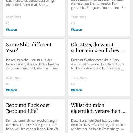
Nachricht alles zunderopsi bringt. 
online einen Emma-Amour-Fan 
Absender? Ratet mal! Bild: 
gematcht. Ein gutes Omen minus Sex 
ShutterstockMit 3 läufts verdammt 
(aus romantischen Gründen). Bild:...
gut. Bis 1...
30.01.2026
16.01.2026
40
40
Watson
Watson
Same Shit, different 
Ok, 2025, du warst 
Year?
schon ein ziemliches 
Arschloch!
Ich weiss nicht, warum alle das 
Kurz vor Weihnachten (kein Bock 
Gefühl haben, dass sich das Rad der 
drauf) und Silvester (biz Bock drauf) 
Zeit quasi neu dreht, wenn ein neues 
blicke ich zurück und kann sagen: 
Jahr beginnt. Sollte es aber so sein,...
Nein, das war nicht mein Jahr. 
Wobei...
02.01.2026
19.12.2025
80
40
Watson
Watson
Rebound Fuck oder 
Willst du mich 
Rebound Life?
eigentlich verarschen, 
Universum?
So, nachdem ich nun wochenlang in 
Dass Zürich ein Dorf ist, ist kein 
der Herzschmerz-Hölle geschmort 
Gerücht. Das erfahre ich grad neulich 
habe, will ich wieder leben. Den Weg 
wieder, als ich in ein Tram steige. 
aus der Hölle soll mir ein Sex-Gott...
Und mich um ein Haar zu Sandro 