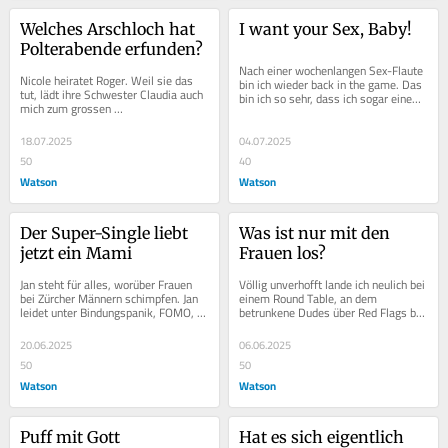
Welches Arschloch hat 
I want your Sex, Baby!
Polterabende erfunden?
Nach einer wochenlangen Sex-Flaute 
Nicole heiratet Roger. Weil sie das 
bin ich wieder back in the game. Das 
tut, lädt ihre Schwester Claudia auch 
bin ich so sehr, dass ich sogar einem 
mich zum grossen 
Arztbesuch etwas Sexuelles...
Junggesellinnenabschied ein. Was 
soll ich sagen?...
18.07.2025
04.07.2025
50
40
Watson
Watson
Der Super-Single liebt 
Was ist nur mit den 
jetzt ein Mami
Frauen los?
Jan steht für alles, worüber Frauen 
Völlig unverhofft lande ich neulich bei 
bei Zürcher Männern schimpfen. Jan 
einem Round Table, an dem 
leidet unter Bindungspanik, FOMO, 
betrunkene Dudes über Red Flags bei 
hat nie Stutz, geschweige denn eine...
Frauen reden. Mein Fazit:...
20.06.2025
06.06.2025
50
50
Watson
Watson
Puff mit Gott
Hat es sich eigentlich 