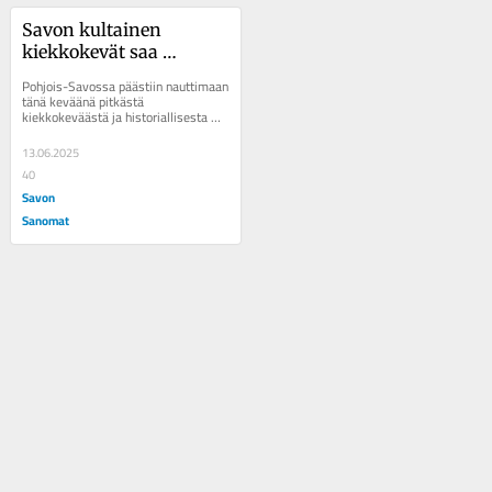
Savon kultainen 
kiekkokevät saa 
kesäisen huipennuksen
Pohjois-Savossa päästiin nauttimaan 
tänä keväänä pitkästä 
kiekkokeväästä ja historiallisesta 
mestaruudesta KalPan johdolla. 
Päälle...
13.06.2025
40
Savon
Sanomat