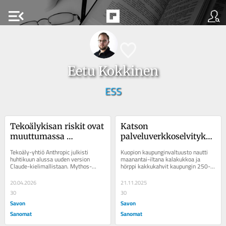
menu_open
Eetu Kokkinen
ESS
Tekoälykisan riskit ovat 
Katson 
muuttumassa 
palveluverkkoselvityksen
konkreettisiksi
 numeroita varmasti eri 
Tekoäly-yhtiö Anthropic julkisti 
Kuopion kaupunginvaltuusto nautti 
tavoin kuin konsultti
huhtikuun alussa uuden version 
maanantai-iltana kalakukkoa ja 
Claude-kielimallistaan. Mythos-
hörppi kakkukahvit kaupungin 250-
nimen saanut malli ei kuitenkaan 
vuotissyntymäpäivän kunniaksi. Sen 
saapunut kaikkien...
jälkeen...
20.04.2026
21.11.2025
30
30
Savon
Savon
Sanomat
Sanomat