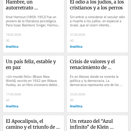
Hambre, un 
El odio a los judíos, a los 
autorretrato 
cristianos y a los perros
impresionista
Knut Hamsun (1859-1952) fue un 
Sin entrar a considerar el secular odio 
pionero de la literatura psicológica. 
a muerte a los judíos, en especial a 
Para Isaac Bashevis Singer, Hamsun 
Israel, que el islam intenta…
es el padre de la…
19.05.2026
31.03.2026
30
40
Analítica
Analítica
Un país feliz, estable y 
Crisis de valores y el 
en paz
renacimiento de 
Occidente
«Un mundo feliz» (Brave New 
Es en Atenas donde se inventa la 
World), escrito en 1932 por Aldous 
política y la democracia. La 
Huxley, es un libro visionario debido 
democracia representa uno de los 
a que se…
pilares centrales de…
17.03.2026
25.02.2026
40
50
Analítica
Analítica
El Apocalipsis, el 
Un retazo del “Azul 
camino y el triunfo de la 
infinito” de Klein 