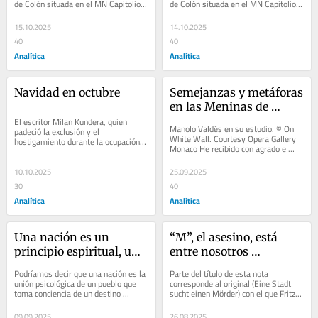
de Colón situada en el MN Capitolio 
de Colón situada en el MN Capitolio 
ante…
ante…
15.10.2025
14.10.2025
40
40
Analítica
Analítica
Navidad en octubre
Semejanzas y metáforas 
en las Meninas de 
El escritor Milan Kundera, quien 
Valdés
Manolo Valdés en su estudio. © On 
padeció la exclusión y el 
White Wall. Courtesy Opera Gallery 
hostigamiento durante la ocupación 
Monaco He recibido con agrado e 
de Checoeslovaquia por la URSS en…
interés la…
10.10.2025
25.09.2025
30
40
Analítica
Analítica
Una nación es un 
“M”, el asesino, está 
principio espiritual, una 
entre nosotros 
comunidad de destino
“¡démosle caza!”
Podríamos decir que una nación es la 
Parte del título de esta nota 
unión psicológica de un pueblo que 
corresponde al original (Eine Stadt 
toma conciencia de un destino 
sucht einen Mörder) con el que Fritz 
común. El…
Lang en…
09.09.2025
26.08.2025