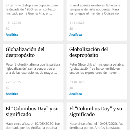
palabra sobre la nada
subastado en €18.4 
El término distopía se popularizó en 
El azul apenas existió en la historia 
millones
la década de 1950, en un contexto 
temprana del arte occidental. Para 
marcado por la Guerra Fría, el 
los griegos el mar de la Odisea no…
miedo…
15.12.2025
11.11.2025
50
30
Analítica
Analítica
Globalización del 
Globalización del 
despropósito
despropósito
Peter Sloterdijk afirma que la palabra 
Peter Sloterdijk afirma que la palabra 
“globalización” se ha convertido en 
“globalización” se ha convertido en 
una de las expresiones de mayor 
una de las expresiones de mayor 
éxito en el…
éxito en el…
24.10.2025
23.10.2025
50
30
Analítica
Analítica
El “Columbus Day” y su 
El “Columbus Day” y su 
significado
significado
Hace cinco años, el 10/06/2020, fue 
Hace cinco años, el 10/06/2020, fue 
derribada por los Antifas la estatua 
derribada por los Antifas la estatua 