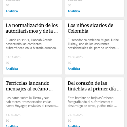
40
30
Analítica
Analítica
La normalización de los 
Los niños sicarios de 
autoritarismos y de la 
Colombia
injusticia
Cuando en 1951, Hannah Arendt 
El senador colombiano Miguel Uribe 
desentrañó las corrientes 
Turbay, uno de los aspirantes 
subterráneas en la historia europea 
presidenciales del partido uribista 
que prepararon el advenimiento del 
Centro Democrático para las 
fenómeno...
elecciones de…
31.07.2025
19.06.2025
40
40
Analítica
Analítica
Terrícolas lanzando 
Del corazón de las 
mensajes al océano 
tinieblas al primer día 
intergaláctico
de la creación
Los datos sobre la Tierra y sus 
Este hombre se forjó así mismo 
habitantes, transportados en las 
fotografiando el sufrimiento y el 
naves Voyager, enviadas al cosmos 
desarraigo de otros, y años más 
en 1977 y el…
tarde se reinventó…
11.06.2025
27.05.2025
30
30
Analítica
Analítica