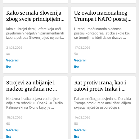
Kako se mala Slovenija 
Uz ovako iracionalnog 
zbog svoje principijelne 
Trumpa i NATO postaje 
vanjske politike našla 
besmislen
Iako su brojni detalji afere koja uoči 
U teoriji međunarodnih odnosa 
na udaru moćnih 
prijelomnih nedjeljnih parlamentarnih 
postoji koncept realističke škole koji 
izbora potresa Sloveniju još nejasni, 
se temelji na ideji da se države 
izraelskih 
sama afera i činjenica da se...
ponašaju kao racionalni akteri. 
paraobavještajaca
Američki...
21.03.2026
17.03.2026
40
50
Večernji
Večernji
list
list
Strojevi za ubijanje i 
Rat protiv Irana, kao i 
nadzor građana ne 
ratovi protiv Iraka i 
smiju ostati bez 
Ukrajine, temelje se na 
Nedavna kratka objava voditeljice 
Rat američkog predsjednika Donalda 
ljudskog nadzora
laži i slijepom 
odjela za robotiku u OpenAI-u Caitlin 
Trumpa protiv Irana analitičari diljem 
Kalinowski na X-u, u kojoj je 
svijeta najčešće uspoređuju s 
vjerovanju u 
obznanila da daje otkaz nakon što je 
invazijom Georgea W. Busha na 
neograničenu moć sile
kompanija...
Irak...
16.03.2026
14.03.2026
60
50
Večernji
Večernji
list
list