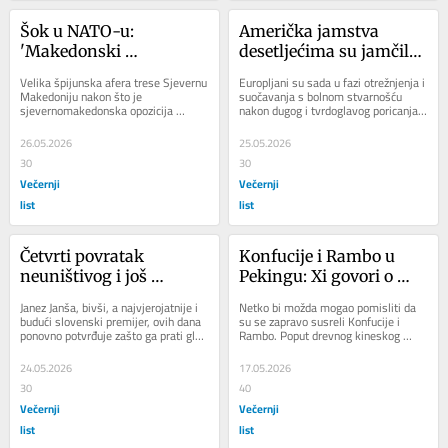
Šok u NATO-u: 
Američka jamstva 
'Makedonski 
desetljećima su jamčila 
vicepremijer Vučićev je i 
zaštitu i sigurnost, a 
Velika špijunska afera trese Sjevernu 
Europljani su sada u fazi otrežnjenja i 
Putinov špijun'
sada ovisnost o Americi 
Makedoniju nakon što je 
suočavanja s bolnom stvarnošću 
sjevernomakedonska opozicija 
nakon dugog i tvrdoglavog poricanja i 
predstavlja samo 
iznijela ozbiljne optužbe zbog curenja 
guranja glave u pijesak. Iako je bilo...
ranjivost
osjetljivih...
26.05.2026
25.05.2026
30
30
Večernji
Večernji
list
list
Četvrti povratak 
Konfucije i Rambo u 
neuništivog i još 
Pekingu: Xi govori o 
radikalnijeg Janeza 
prijateljstvu i harmoniji, 
Janez Janša, bivši, a najvjerojatnije i 
Netko bi možda mogao pomisliti da 
Janše
a Trump o sili, ali 
budući slovenski premijer, ovih dana 
su se zapravo susreli Konfucije i 
ponovno potvrđuje zašto ga prati glas 
Rambo. Poput drevnog kineskog 
obojica igraju istu igru 
najdugovječnijeg, ali i...
filozofa koji je u središte svog učenja 
moći i dominacije
stavljao...
24.05.2026
17.05.2026
30
40
Večernji
Večernji
list
list