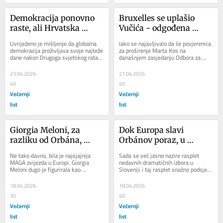
Demokracija ponovno 
Bruxelles se uplašio 
raste, ali Hrvatska 
Vučića - odgođena 
stagnira
odluka o zamrzavanju 
Uvriježeno je mišljenje da globalna 
Iako se najavljivalo da će povjerenica 
1,6 milijardi eura
demokracija proživljava svoje najteže 
za proširenje Marta Kos na 
dane nakon Drugoga svjetskog rata i 
današnjem zasjedanju Odbora za 
da globalne autokracije i diktature...
vanjske poslove Europskog 
parlamenta objaviti...
23.04.2026
21.04.2026
40
40
Večernji
Večernji
list
list
Giorgia Meloni, za 
Dok Europa slavi 
razliku od Orbána, 
Orbánov poraz, u 
shvatila je da budućnost 
Sloveniji se Orbánov 
Ne tako davno, bila je najsjajnija 
Sada se već jasno nazire rasplet 
europske desnice nije ni 
saveznik vraća na vlast
MAGA zvijezda u Europi. Giorgia 
nedavnih dramatičnih izbora u 
Meloni dugo je figurirala kao 
Sloveniji i taj rasplet snažno podsjeća 
proputinovska ni 
Trumpova najvjernija europska 
na ono što se u Sloveniji dogodilo i 
protrumpovska
saveznica. Štoviše,...
prije...
18.04.2026
18.04.2026
30
40
Večernji
Večernji
list
list