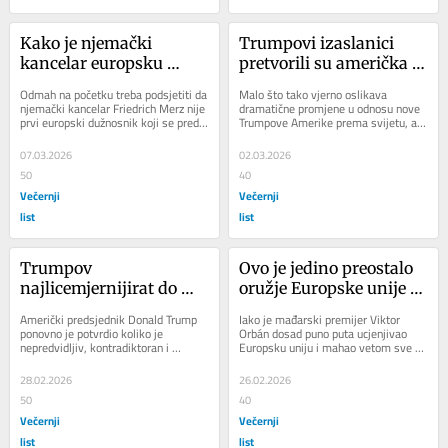
Kako je njemački 
Trumpovi izaslanici 
kancelar europsku 
pretvorili su američka 
solidarnost i jedinstvo 
veleposlanstva diljem 
Odmah na početku treba podsjetiti da 
Malo što tako vjerno oslikava 
podredio prodaji 
Europe u ispostave 
njemački kancelar Friedrich Merz nije 
dramatične promjene u odnosu nove 
prvi europski dužnosnik koji se pred 
Trumpove Amerike prema svijetu, a 
njemačkih automobila
MAGA pokreta
američkim predsjednikom 
osobito zapadnom svijetu, kao 
Donaldom...
ponašanje...
07.03.2026
02.03.2026
50
40
Večernji
Večernji
list
list
Trumpov 
Ovo je jedino preostalo 
najlicemjernijirat do 
oružje Europske unije 
sada
protiv Orbána
Američki predsjednik Donald Trump 
Iako je mađarski premijer Viktor 
ponovno je potvrdio koliko je 
Orbán dosad puno puta ucjenjivao 
nepredvidljiv, kontradiktoran i 
Europsku uniju i mahao vetom sve 
opasan. Iako je američka vojna akcija 
dok ne bi ostvario svoje ciljeve, 
protiv Irana...
mnogi na...
28.02.2026
26.02.2026
50
40
Večernji
Večernji
list
list