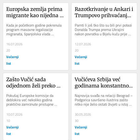
Europska zemlja prima 
Razotkrivanje u Ankari i 
migrante kao nijedna 
Trumpovo prihvaćanje 
druga: 'Bez njih će 
nove realnosti
Kada je početkom godine pokrenula 
Pamti li još tko što su bili prvi potezi 
nestati 90.000 barova i 
program masovne legalizacije 
Donalda Trumpa prema Ukrajini 
migranata, španjolska vlada 
nakon povratka u Bijelu kuću prije 
220.000 farmi'
očekivala je da će se prijaviti oko 
skoro 18 mjeseci? Trump je 
pola milijuna...
Ukrajincima...
16.07.2026
12.07.2026
20
20
Večernji
Večernji
list
list
Zašto Vučić sada 
Vučićeva Srbija već 
odjednom želi preko 
godinama konstantno 
reda u EU?
proizvodi kaos u regiji 
Pokušaj Europske komisije da 
Najnovija svađa na relaciji Beograd – 
zato što se nikad nije 
deblokira već nekoliko godina 
Podgorica savršeno ilustrira zašto 
praktično zamrznute pristupne 
nitko nije želio ostati živjeti u istoj 
pomirila s raspadom 
pregovore Srbije i EU doživio je 
državnoj zajednici s ovakvom...
Jugoslavije
zvučan neuspjeh. Na...
10.07.2026
30.05.2026
10
30
Večernji
Večernji
list
list