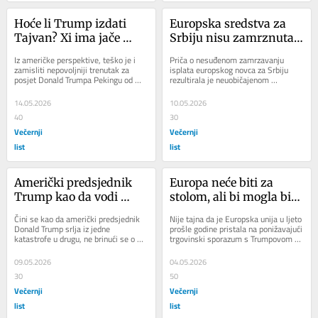
Hoće li Trump izdati 
Europska sredstva za 
Tajvan? Xi ima jače 
Srbiju nisu zamrznuta, 
karte nego poraženi 
ali novca ipak nema
Iz američke perspektive, teško je i 
Priča o nesuđenom zamrzavanju 
Trump
zamisliti nepovoljniji trenutak za 
isplata europskog novca za Srbiju 
posjet Donald Trumpa Pekingu od 
rezultirala je neuobičajenom 
ovoga sadašnjeg. Koliko god Trump 
situacijom u kojoj je glasnogovornik 
uporno...
Europske komisije...
14.05.2026
10.05.2026
40
30
Večernji
Večernji
list
list
Američki predsjednik 
Europa neće biti za 
Trump kao da vodi 
stolom, ali bi mogla biti 
svoje posljednje bitke, 
na jelovniku
Čini se kao da američki predsjednik 
Nije tajna da je Europska unija u ljeto 
uvjeren da za njega više 
Donald Trump srlja iz jedne 
prošle godine pristala na ponižavajući 
katastrofe u drugu, ne brinući se o 
trgovinski sporazum s Trumpovom 
ne postoji sutra
tome kako će se to reflektirati na 
administracijom pod velikim...
njegovu...
09.05.2026
04.05.2026
30
50
Večernji
Večernji
list
list