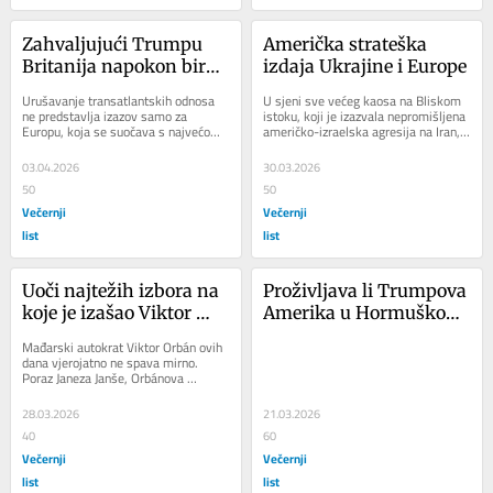
Zahvaljujući Trumpu 
Američka strateška 
Britanija napokon bira 
izdaja Ukrajine i Europe
Europu
Urušavanje transatlantskih odnosa 
U sjeni sve većeg kaosa na Bliskom 
ne predstavlja izazov samo za 
istoku, koji je izazvala nepromišljena 
Europu, koja se suočava s najvećom 
američko-izraelska agresija na Iran, s 
sigurnosnom krizom od svog 
obzirom na to da ni taj rat očito...
osnutka, nego i za...
03.04.2026
30.03.2026
50
50
Večernji
Večernji
list
list
Uoči najtežih izbora na 
Proživljava li Trumpova 
koje je izašao Viktor 
Amerika u Hormuškom 
Orbán ubrzano gubi 
tjesnacu svoj 'sueski 
Mađarski autokrat Viktor Orbán ovih 
saveznike, i to baš sad 
moment'
dana vjerojatno ne spava mirno. 
Poraz Janeza Janše, Orbánova 
kad su mu najpotrebniji
susjeda i dugogodišnjega najbližeg 
saveznika,...
28.03.2026
21.03.2026
40
60
Večernji
Večernji
list
list