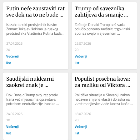
Putin neće zaustaviti rat 
Trump od saveznika 
sve dok na to ne bude 
zahtijeva da smanje 
prisiljen
ovisnost o SAD-u, a 
Kazahstanski predsjednik Kasim-
Zašto je Donald Trump baš sada 
onda se ljuti kad oni 
Žomart Tokajev šokirao je ruskog 
odlučio ponovno zaoštriti trgovinski 
predsjednika Vladimira Putina kada 
spor sa svojom sjevernom 
tako i učine
ga je javno, pred kamerama, i to u 
susjedom? Premda iz Washingtona 
njegovoj...
poručuju kako je...
27.07.2026
25.07.2026
20
20
Večernji
Večernji
list
list
Saudijski nuklearni 
Populist posebna kova: 
zaokret znak je 
za razliku od Viktora 
nepovjerenja u 
Orbána i Zorana 
Dok Donald Trump svoj rat protiv 
Politička situacija u Sloveniji nakon 
Trumpovu politiku
Milanovića, Janez Janša 
Irana već mjesecima opravdava 
nedavne smjene vlasti i dolaska na 
potrebom neutralizacije iranske 
vlast manjinske vlade Janeza Janše 
je od prvog dana čvrsto 
nuklearne prijetnje i sprečavanja 
sve je dinamičnija i kaotičnija. Dok...
uz Ukrajinu
Irana da proizvede...
24.07.2026
18.07.2026
10
20
Večernji
Večernji
list
list