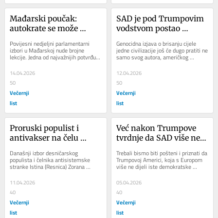
Mađarski poučak: 
SAD je pod Trumpovim 
autokrate se može 
vodstvom postao 
pobijediti i na 
predatorski hegemon
Povijesni nedjeljni parlamentarni 
Genocidna izjava o brisanju cijele 
nepravednim izborima
izbori u Mađarskoj nude brojne 
jedne civilizacije još će dugo pratiti ne 
lekcije. Jedna od najvažnijih potvrđuje 
samo svog autora, američkog 
da je autokrate i autokratske režime 
predsjednika Donalda Trumpa, nego 
ipak...
i...
14.04.2026
12.04.2026
50
50
Večernji
Večernji
list
list
Proruski populist i 
Već nakon Trumpove 
antivakser na čelu 
tvrdnje da SAD više neće 
slovenskog parlamenta 
biti tu da pomogne 
Današnji izbor desničarskog 
Trebali bismo biti pošteni i priznati da 
otvara vrata četvrtoj 
Europljanima NATO je 
populista i čelnika antisistemske 
Trumpovoj Americi, koja s Europom 
stranke Istina (Resnica) Zorana 
više ne dijeli iste demokratske 
vladi Janeza Janše
postao besmislen
Stevanovića za predsjednika 
vrijednosti zbog čije je zaštite NATO...
slovenskog parlamenta,...
11.04.2026
05.04.2026
40
40
Večernji
Večernji
list
list