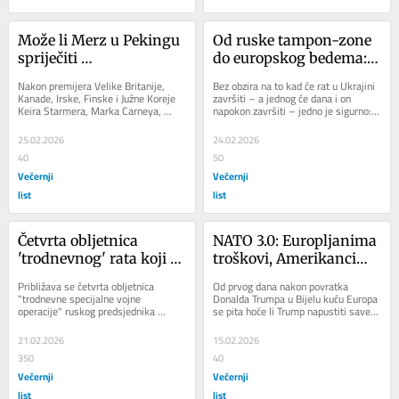
Može li Merz u Pekingu 
Od ruske tampon-zone 
spriječiti 
do europskog bedema: 
deindustrijalizaciju 
Ukrajina za Putina 
Nakon premijera Velike Britanije, 
Bez obzira na to kad će rat u Ukrajini 
Njemačke?
trajno izgubljena
Kanade, Irske, Finske i Južne Koreje 
završiti – a jednog će dana i on 
Keira Starmera, Marka Carneya, 
napokon završiti – jedno je sigurno: 
Micheala Martina, Petterija Orpa i 
Ukrajina je za Putinovu Rusiju...
Lee Jae...
25.02.2026
24.02.2026
40
50
Večernji
Večernji
list
list
Četvrta obljetnica 
NATO 3.0: Europljanima 
'trodnevnog' rata koji 
troškovi, Amerikancima 
nitko više ne može 
profiti
Približava se četvrta obljetnica 
Od prvog dana nakon povratka 
dobiti, ali ga Putinova 
"trodnevne specijalne vojne 
Donalda Trumpa u Bijelu kuću Europa 
operacije" ruskog predsjednika 
se pita hoće li Trump napustiti savez 
Rusija ne smije izgubiti
Vladimira Putina u Ukrajini i vrijeme 
što su ga Amerikanci prije skoro 
je za...
osam...
21.02.2026
15.02.2026
350
40
Večernji
Večernji
list
list