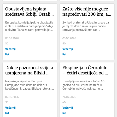
Obustavljena isplata 
Zašto više nije moguće 
sredstava Srbiji: Ostali 
napredovati 200 km, a 
bez milijardu i pol eura 
Ukrajina ipak vidi 
Europska komisija ipak je obustavila 
Svi koji prate rat u Ukrajini znaju da 
europskog novca
šansu
isplatu sredstava namijenjenih Srbiji 
je taj rat donio revoluciju u načinu 
u okviru Plana za rast, potvrdila je 
ratovanja postavši prvi rat 
europska povjerenica za proširenje,...
budućnosti – rat dronova, algoritama 
i...
03.05.2026
03.05.2026
30
50
Večernji
Večernji
list
list
Dok je pozornost svijeta 
Eksplozija u Černobilu 
usmjerena na Bliski 
– četiri desetljeća od 
istok, Ukrajinci 
najveće nuklearne 
Najvažnija vijest za Europu i 
U nedjelju se navršava točno 40 
mijenjaju tijek rata, a 
katastrofe koja još nije 
Europljane ovih dana ne dolazi s 
godina od nuklearne nesreće u 
kaotičnog i krvavog Bliskog istoka, 
Černobilu, najveće nuklearne 
Putin nikad nije bio 
okončana
nego iz zaboravljene Ukrajine, koja 
katastrofe u povijesti. Ta je nesreća 
udaljeniji od pobjede
je...
ostavila...
02.05.2026
26.04.2026
30
40
Večernji
Večernji
list
list