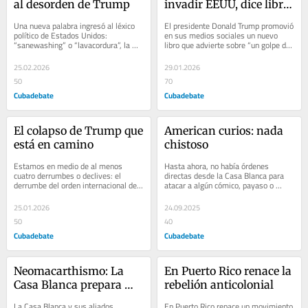
al desorden de Trump
invadir EEUU, dice libro 
promovido por Trump
Una nueva palabra ingresó al léxico 
El presidente Donald Trump promovió 
político de Estados Unidos: 
en sus medios sociales un nuevo 
“sanewashing” o “lavacordura”, la 
libro que advierte sobre “un golpe de 
cual representa el proceso de darle 
Estado invisible” contra Estados 
una...
Unidos...
25.02.2026
29.01.2026
50
70
Cubadebate
Cubadebate
El colapso de Trump que 
American curios: nada 
está en camino
chistoso
Estamos en medio de al menos 
Hasta ahora, no había órdenes 
cuatro derrumbes o declives: el 
directas desde la Casa Blanca para 
derrumbe del orden internacional de 
atacar a algún cómico, payaso o 
la posguerra. El declive de la 
bufón ni se festejaban abiertamente 
tranquilidad...
sus despidos...
25.01.2026
24.09.2025
50
40
Cubadebate
Cubadebate
Neomacarthismo: La 
En Puerto Rico renace la 
Casa Blanca prepara 
rebelión anticolonial
lista negra de 
La Casa Blanca y sus aliados, 
En Puerto Rico renace un movimiento 