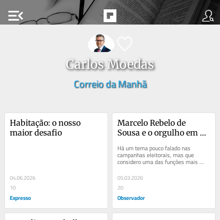
menu_open
Carlos Moedas
Correio da Manhã
Habitação: o nosso 
Marcelo Rebelo de 
maior desafio
Sousa e o orgulho em 
ser português
Há um tema pouco falado nas 
campanhas eleitorais, mas que 
considero uma das funções mais 
importantes de um Presidente da 
República: a...
04.06.2026
05.03.2026
10
20
Expresso
Observador