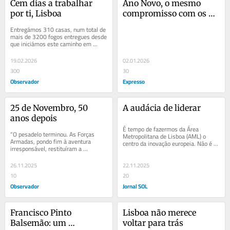
Cem dias a trabalhar 
Ano Novo, o mesmo 
por ti, Lisboa
compromisso com os 
lisboetas
Entregámos 310 casas, num total de 
mais de 3200 fogos entregues desde 
que iniciámos este caminho em 
2021. E apoiámos o pagamento de 
rendas a mais...
19.02.2026
02.01.2026
300
30
Observador
Expresso
25 de Novembro, 50 
A audácia de liderar
anos depois
É tempo de fazermos da Área 
“O pesadelo terminou. As Forças 
Metropolitana de Lisboa (AML) o 
Armadas, pondo fim à aventura 
centro da inovação europeia. Não é 
irresponsável, restituíram a 
apenas Lisboa que pode ser Capital 
esperança ao povo português. E a 
Europeia da...
confiança. O 25...
26.11.2025
22.11.2025
10
20
Observador
Jornal SOL
Francisco Pinto 
Lisboa não merece 
Balsemão: um 
voltar para trás