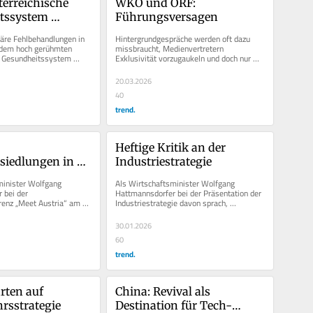
erreichische 
WKO und ORF: 
tssystem 
Führungsversagen
ird
äre Fehlbehandlungen in 
Hintergrundgespräche werden oft dazu 
 dem hoch gerühmten 
missbraucht, Medienvertretern 
n Gesundheitssystem 
Exklusivität vorzugaukeln und doch nur 
Schlagzeilen...
vordergründige Botschaften zu 
platzieren....
20.03.2026
40
trend.
Heftige Kritik an der 
siedlungen in 
Industriestrategie
inister Wolfgang 
Als Wirtschaftsminister Wolfgang 
bei der 
Hattmannsdorfer bei der Präsentation der 
renz „Meet Austria“ am 
Industriestrategie davon sprach, 
chloss Schönbrunn stolz...
Industriezweige wie die Papierindustrie...
30.01.2026
60
trend.
ten auf 
China: Revival als 
rsstrategie
Destination für Tech-