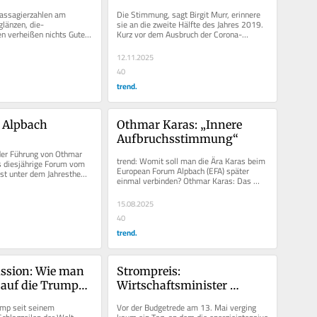
Reisen
assagierzahlen am 
Die Stimmung, sagt Birgit Murr, erinnere 
länzen, die ­
sie an die zweite Hälfte des Jahres 2019. 
n verheißen nichts Gutes. 
Kurz vor dem Ausbruch der Corona-
zz Air zieht sich bis...
Pandemie gab es in China regen...
12.11.2025
40
trend.
t Alpbach
Othmar Karas: „Innere 
Aufbruchsstimmung“
der Führung von Othmar 
trend: Womit soll man die Ära Karas beim 
s diesjährige Forum vom 
European Forum Alpbach (EFA) später 
ust unter dem Jahresthema 
einmal verbinden? Othmar Karas: Das 
“. Dabei...
Forum ist ebenso wie die...
15.08.2025
40
trend.
ssion: Wie man 
Strompreis: 
 auf die Trump-
Wirtschaftsminister 
ert
vertröstet Industrie
mp seit seinem 
Vor der Budgetrede am 13. Mai verging 