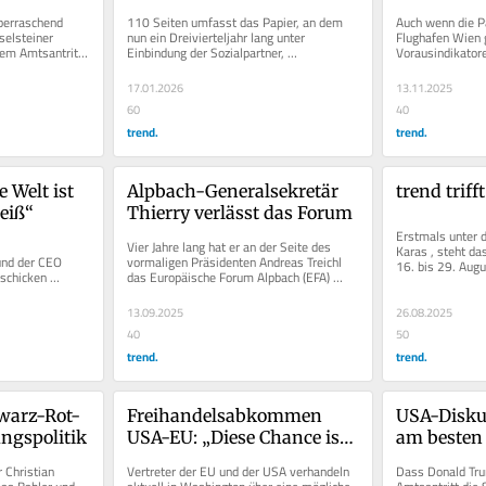
berraschend 
110 Seiten umfasst das Papier, an dem 
Auch wenn die P
lsteiner 
nun ein Dreivierteljahr lang unter 
Flughafen Wien g
dem Amtsantritt 
Einbindung der Sozialpartner, 
Vorausindikatore
SA. In...
Förderagenturen und 
Die ungarische Wi
Forschungsgesellschaften...
17.01.2026
13.11.2025
60
40
trend.
trend.
 Welt ist 
Alpbach-Generalsekretär 
trend triff
eiß“
Thierry verlässt das Forum
Erstmals unter 
Vier Jahre lang hat er an der Seite des 
Karas , steht da
d der CEO 
vormaligen Präsidenten Andreas Treichl 
16. bis 29. Aug
schicken 
das Europäische Forum Alpbach (EFA) 
„Recharge Europe
botschaften zu. 
umgebaut: mehr...
13.09.2025
26.08.2025
40
50
trend.
trend.
warz-Rot-
Freihandelsabkommen 
USA-Disku
ngspolitik
USA-EU: „Diese Chance ist 
am besten
ein Imperativ“
Zölle reagi
 Christian 
Vertreter der EU und der USA verhandeln 
Dass Donald Tru