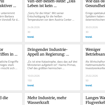
ll 
Van-der-Bellen-Rede: „Das 
Wie das öst
aktiver 
Leben ist kein 
Gesundhei
Fußballmatch"
bewertet w
 unternimmt 
„Sorry für die Hitze". Mit seiner 
Einige spektakul
rin Barbara 
Entschuldigung für die heißen 
Spitälern haben
 Vorstoß für die 
Temperaturen vor dem Austria Center 
österreichische
Vienna war Alexander Van der Bellen am...
zuletzt negative 
24.06.2026
30.03.2026
30
30
trend.
trend.
r 
Dringender Industrie-
Weniger 
ffen in 
Appell an Regierung: 
Betriebsan
Umsetzen!
Österreich
tliche Eingriffe 
„Es ist eine Katastrophe, dass das auf drei 
Als Wirtschaftsm
rieges stark 
Ministerien aufgeteilt ist". Haimo Primas, 
Hattmannsdorfer 
 mischt sich 
Chef des größten heimischen 
Investorenkonfe
.
Zementherstellers Holcim...
11. Februar in S
10.03.2026
25.02.2026
150
50
trend.
trend.
 die 
Mehr Industrie, mehr 
Langes War
Wasserkraft
Flugverkeh