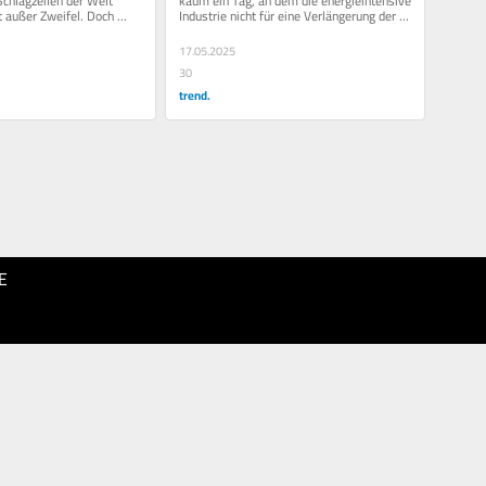
Schlagzeilen der Welt 
kaum ein Tag, an dem die energieintensive 
t außer Zweifel. Doch 
Industrie nicht für eine Verlängerung der 
ch die Welt? Soeben hat 
Strompreiskompensation...
17.05.2025
30
trend.
E