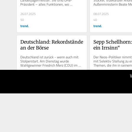
Landesjägermeister. Sie sind ÖFB-
Stocker, Vizekanzler Andre
Präsident – alles Funktionen, wo 
Außenministerin Beate Mei
unglaublich viel reale mit symbolischer...
ihrem Tatenkatalog anlässl
26.07.2025
08.07.2025
50
40
trend.
trend.
Deutschland: Rekordstände 
Sepp Schellhorn: 
an der Börse
ein Irrsinn“
Deutschland ist zurück - wenn auch mit 
Der Neos-Politiker nimmt 
Stolperstart. Am Dienstag wurde 
mit Selektiv Stellung zu ei
Wahlgewinner Friedrich Merz (CDU) im 
Themen, die ihn in seinem
zweiten Anlauf und zweieinhalb Monate...
aktuell beschäftigen. Der K
10.05.2025
06.05.2025
40
40
trend.
trend.