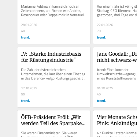
Marshallplan"
Marianne Feldmann kann sich noch an 
Vor einem Jahr ist völlig ü
Zeiten erinnern, als Firmen wie Andritz, 
Strabag-CEO Klemens Hase
Rosenbauer oder Doppelmair in Venezuela 
gestorben, drei Tage vor 
tätig waren. Feldmann war von...
von Donald Trump in den U
28.01.2026
22.01.2026
40
70
trend.
trend.
IV: „Starke Industriebasis 
Jane Goodall: „Die
für Rüstungsindustrie"
nicht schwarz-w
Die Zahl der österreichischen 
trend: Eine Ikone der 
Unternehmen, die laut über einen Einstieg 
Umweltschutzbewegung un
in das Defence- vulgo Rüstungsgeschäft 
eines Kunststoffkonzerns 
nachdenken, wird immer länger. Im...
einander freundliche Video
Sind Sie nicht eine...
17.10.2025
04.10.2025
50
40
trend.
trend.
ÖFB-Präsident Pröll: „Wir 
Vier Monate Sch
werden Teil des Sparpakets 
Pink: Ankündigu
sein“
Sie waren Finanzminister. Sie waren 
67 Punkte listeten Kanzler