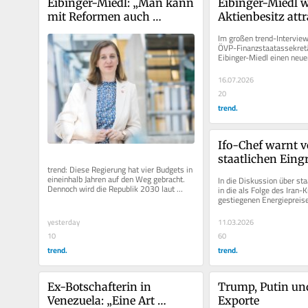
Eibinger-Miedl: „Man kann 
Eibinger-Miedl wi
mit Reformen auch 
Aktienbesitz attr
gewinnen“
machen
Im großen trend-Interview
ÖVP-Finanzstaatassekretä
Eibinger-Miedl einen neuen
Wiedereinführung der...
16.07.2026
20
trend.
Ifo-Chef warnt vo
staatlichen Eingri
trend: Diese Regierung hat vier Budgets in 
Spritpreise
eineinhalb Jahren auf den Weg gebracht. 
In die Diskussion über staa
Dennoch wird die Republik 2030 laut 
in die als Folge des Iran-K
Fiskalrat die höchste...
gestiegenen Energiepreise
jetzt auch Clemens Fuest..
yesterday
11.03.2026
10
60
trend.
trend.
Ex-Botschafterin in 
Trump, Putin und
Venezuela: „Eine Art 
Exporte