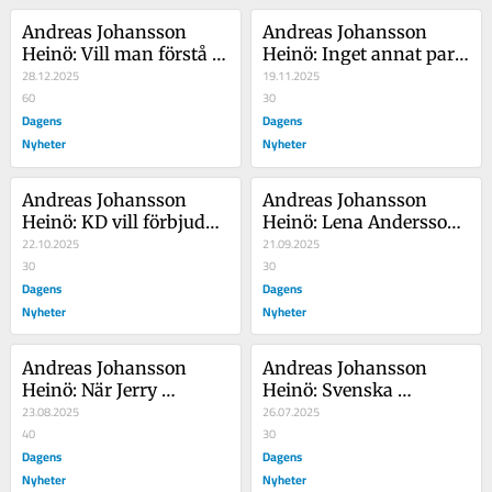
Andreas Johansson 
Andreas Johansson 
Heinö: Vill man förstå 
Heinö: Inget annat parti 
världen – ta på 
28.12.2025
kan irritera som 
19.11.2025
omoderna glasögon
60
Liberalerna
30
Dagens
Dagens
Nyheter
Nyheter
Andreas Johansson 
Andreas Johansson 
Heinö: KD vill förbjuda 
Heinö: Lena Andersson 
burka – och visar hur 
22.10.2025
har fel om hur vi borde 
21.09.2025
man övergett sina ideal
30
se på svenskheten
30
Dagens
Dagens
Nyheter
Nyheter
Andreas Johansson 
Andreas Johansson 
Heinö: När Jerry 
Heinö: Svenska 
Springer släppte alla 
23.08.2025
symboler brukade 
26.07.2025
hämningar kom 
40
förena partierna – men 
30
genombrottet
Dagens
inte längre
Dagens
Nyheter
Nyheter