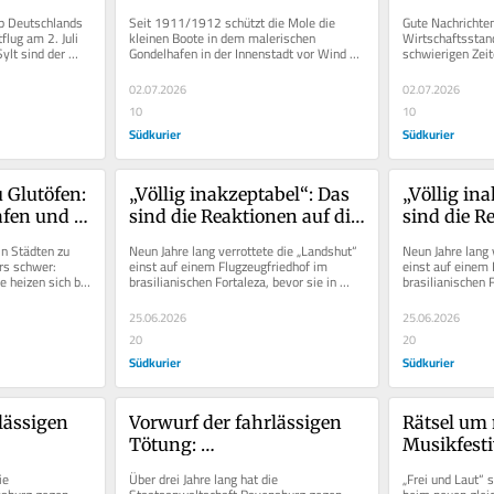
und 
mehr als 100 Jahren eine 
Friedrichsh
b Deutschlands 
Seit 1911/1912 schützt die Mole die 
Gute Nachrichten
Stunden
neue Hafenmole bauen will
Mitarbeite
flug am 2. Juli 
kleinen Boote in dem malerischen 
Wirtschaftsstand
ylt sind der 
Gondelhafen in der Innenstadt vor Wind 
schwierigen Zeit
und Wellen. Doch der Zahn der Zeit nagt...
Aerospace laufen
das Werk...
02.07.2026
02.07.2026
10
10
Südkurier
Südkurier
 Glutöfen: 
„Völlig inakzeptabel“: Das 
„Völlig ina
fen und 
sind die Reaktionen auf die 
sind die Re
 die Hitze 
verkürzte „Landshut“-
verkürzte
n Städten zu 
Neun Jahre lang verrottete die „Landshut“ 
Neun Jahre lang 
Ausstellung
Ausstellu
rs schwer: 
einst auf einem Flugzeugfriedhof im 
einst auf einem 
 heizen sich bei 
brasilianischen Fortaleza, bevor sie in 
brasilianischen F
 und...
einem jämmerlichen Zustand...
einem jämmerlic
25.06.2026
25.06.2026
20
20
Südkurier
Südkurier
lässigen 
Vorwurf der fahrlässigen 
Rätsel um 
Tötung: 
Musikfestiv
t stellt 
Staatsanwaltschaft stellt 
mit dem „F
e 
Über drei Jahre lang hat die 
„Frei und Laut“ s
 Ex-
Verfahren gegen Ex-
am Flugha