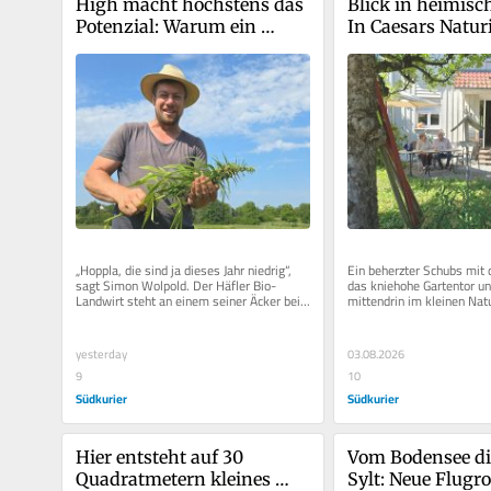
High macht höchstens das 
Blick in heimisch
Potenzial: Warum ein 
In Caesars Naturi
Landwirt am Bodensee 
herrscht Vielfalt 
Hanf anbaut
Fläche
„Hoppla, die sind ja dieses Jahr niedrig“, 
Ein beherzter Schubs mit
sagt Simon Wolpold. Der Häfler Bio-
das kniehohe Gartentor un
Landwirt steht an einem seiner Äcker bei...
mittendrin im kleinen Natu
Brigitte und Bernd Caesar i
yesterday
03.08.2026
9
10
Südkurier
Südkurier
Hier entsteht auf 30 
Vom Bodensee di
Quadratmetern kleines 
Sylt: Neue Flugro