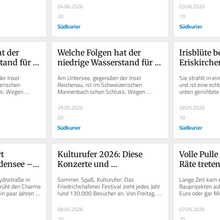
04.06.2026
03.06.2026
20
10
Südkurier
Südkurier
t der 
Welche Folgen hat der 
Irisblüte b
tand für 
niedrige Wasserstand für 
Eriskirche
ifffahrt?
die Bodensee-Schifffahrt?
Bodensee m
r Insel 
Am Untersee, gegenüber der Insel 
Sie strahlt in ei
Farben
erischen 
Reichenau, ist im Schweizerischen 
und ist eine echt
s: Wegen 
Mannenbach schon Schluss: Wegen 
unten gerichtete
chiffe der...
Niedrigwasser können die Schiffe der...
blauen Adern wir
29.05.2026
28.05.2026
20
10
Südkurier
Südkurier
t 
Kulturufer 2026: Diese 
Volle Pulle
densee – 
Konzerte und 
Räte trete
erden 
Veranstaltungen sind am 
Romanshorn
ydnstraße in 
Sommer, Spaß, Kulturufer: Das 
Lange Zeit kam e
Bodensee geboten
die Koste
rüht den Charme 
Friedrichshafener Festival zieht jedes Jahr 
Bauprojekten auf
in paar Jahren 
rund 130.000 Besucher an. Von Freitag, 
Euro oder gar Mil
31. Juli bis Sonntag, 9. August,...
da, gerne nahm 
08.05.2026
07.05.2026
20
20