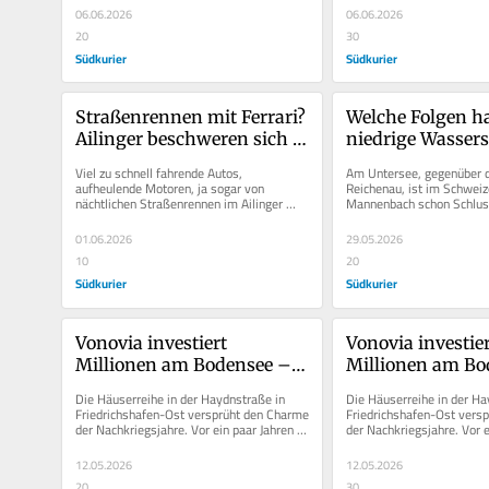
06.06.2026
06.06.2026
20
30
Südkurier
Südkurier
Straßenrennen mit Ferrari? 
Welche Folgen ha
Ailinger beschweren sich 
niedrige Wassers
über Raser und Lärm im 
die Bodensee-Sch
Viel zu schnell fahrende Autos, 
Am Untersee, gegenüber de
Ortsgebiet
aufheulende Motoren, ja sogar von 
Reichenau, ist im Schweiz
nächtlichen Straßenrennen im Ailinger 
Mannenbach schon Schlus
Ortsgebiet ist die Rede: Ein Bürger...
Niedrigwasser können die S
01.06.2026
29.05.2026
10
20
Südkurier
Südkurier
Vonovia investiert 
Vonovia investier
Millionen am Bodensee – 
Millionen am Bo
und die Mieten werden 
und die Mieten w
Die Häuserreihe in der Haydnstraße in 
Die Häuserreihe in der Ha
deutlich steigen
deutlich steigen
Friedrichshafen-Ost versprüht den Charme 
Friedrichshafen-Ost versp
der Nachkriegsjahre. Vor ein paar Jahren 
der Nachkriegsjahre. Vor e
haben die aneinander...
haben die aneinander...
12.05.2026
12.05.2026
20
30