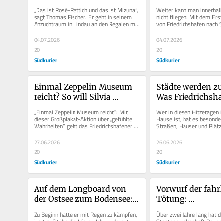
Blattgrün mit großem 
verbindet Süden 
„Das ist Rosé-Rettich und das ist Mizuna“, 
Weiter kann man innerhal
Geschmack
Norden in drei 
sagt Thomas Fischer. Er geht in seinem 
nicht fliegen: Mit dem Erst
Anzuchtraum in Lindau an den Regalen mit 
von Friedrichshafen nach S
Schalen entlang, aus...
südlichste und der...
04.07.2026
04.07.2026
20
20
Südkurier
Südkurier
Einmal Zeppelin Museum 
Städte werden zu
reicht? So will Silvia 
Was Friedrichsha
Rückert das Haus 
Überlingen gegen
„Einmal Zeppelin Museum reicht“: Mit 
Wer in diesen Hitzetagen i
attraktiver machen
unternehmen
dieser Großplakat-Aktion über „gefühlte 
Hause ist, hat es besonde
Wahrheiten“ geht das Friedrichshafener 
Straßen, Häuser und Plätze
Museum seit geraumer...
Temperaturen von 35 Grad
27.06.2026
26.06.2026
20
20
Südkurier
Südkurier
Auf dem Longboard von 
Vorwurf der fahr
der Ostsee zum Bodensee: 
Tötung: 
Paul ist kurz vor dem Ziel
Staatsanwaltschaf
Zu Beginn hatte er mit Regen zu kämpfen, 
Über zwei Jahre lang hat di
Verfahren gegen