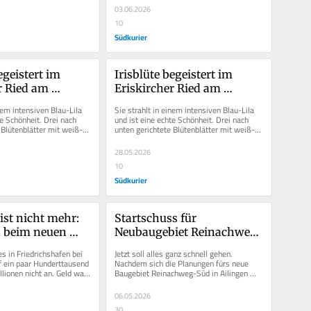
03.06.2026
10
Südkurier
egeistert im 
Irisblüte begeistert im 
r Ried am 
Eriskircher Ried am 
it leuchtenden 
Bodensee mit leuchtenden 
nem intensiven Blau-Lila 
Sie strahlt in einem intensiven Blau-Lila 
Farben
e Schönheit. Drei nach 
und ist eine echte Schönheit. Drei nach 
 Blütenblätter mit weiß-
unten gerichtete Blütenblätter mit weiß-
ken auf...
blauen Adern wirken auf...
28.05.2026
10
Südkurier
 ist nicht mehr: 
Startschuss für 
n beim neuen 
Neubaugebiet Reinachweg-
er Platz auf 
Süd: Ab Herbst soll 
s in Friedrichshafen bei 
Jetzt soll alles ganz schnell gehen. 
nbremse
gebaggert werden
 ein paar Hunderttausend 
Nachdem sich die Planungen fürs neue 
lionen nicht an. Geld war 
Baugebiet Reinachweg-Süd in Ailingen 
man einen...
über fünf Jahre hingezogen haben,...
06.05.2026
30