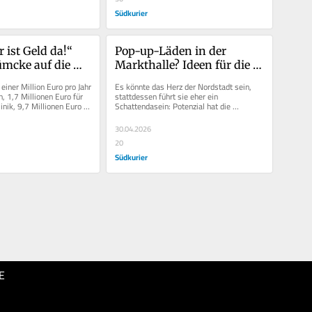
Südkurier
 ist Geld da!“ 
Pop-up-Läden in der 
mcke auf die 
Markthalle? Ideen für die 
 die Flughafen-
Belebung des historischen 
 einer Million Euro pro Jahr 
Es könnte das Herz der Nordstadt sein, 
reagiert
Gebäudes sind gefragt
, 1,7 Millionen Euro für 
stattdessen führt sie eher ein 
inik, 9,7 Millionen Euro 
Schattendasein: Potenzial hat die 
.
Markthalle im historischen Gebäude der...
30.04.2026
20
Südkurier
E