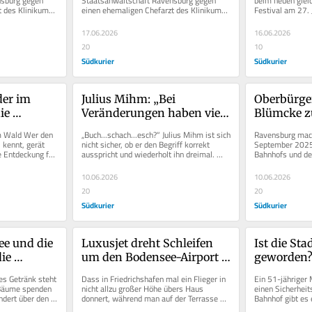
sburg gegen 
Staatsanwaltschaft Ravensburg gegen 
beim neuen glei
 des Klinikums 
einen ehemaligen Chefarzt des Klinikums 
Festival am 27. J
Chefarzt ein
 Vorwurfs der...
Friedrichshafen wegen des Vorwurfs der...
Doch nirgends ist
17.06.2026
16.06.2026
20
10
Südkurier
Südkurier
er im 
Julius Mihm: „Bei 
Oberbürger
e 
Veränderungen haben viele 
Blümcke z
lichen 
Menschen das Gefühl, dass 
Sicherheit: 
m Wald Wer den 
„Buch...schach...esch?“ Julius Mihm ist sich 
Ravensburg macht
odensee
ihnen etwas 
für Video
kennt, gerät 
nicht sicher, ob er den Begriff korrekt 
September 2025 
e Entdeckung für 
ausspricht und wiederholt ihn dreimal. 
Bahnhofs und de
weggenommen wird“
„Jedenfalls ein Wort...
videoüberwacht. 
10.06.2026
10.06.2026
20
20
Südkurier
Südkurier
e und die 
Luxusjet dreht Schleifen 
Ist die Stad
ie 
um den Bodensee-Airport 
geworden? 
rten in 
– hatte sich der Pilot 
Hotspots s
es Getränk steht 
Dass in Friedrichshafen mal ein Flieger in 
Ein 51-jähriger 
verflogen?
unter Beo
Bäume spenden 
nicht allzu großer Höhe übers Haus 
einen Sicherheit
dert über den 
donnert, während man auf der Terrasse 
Bahnhof gibt es 
hockt und gemütlich einen...
fünf Männern und