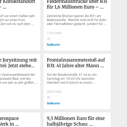
r Klinikstandort 
Fledermausbrücke über B31 
 
für 1,6 Millionen Euro – 
enklinik steigt 
und keiner weiß, ob die 
ch vor einem halben Jahr 
Zahlreiche Brücken queren die B31 am 
Tiere sie nutzen
ch nur einen Euro 
Bodenseeufer. Manche sind nicht für Auto- 
Zeit sah es nach dem 
oder Fahrradfahrer gedacht, sondern für 
ür den...
Tiere. Über diese...
11.07.2026
10
Südkurier
Jurysitzung mit 
Frontalzusammenstoß auf 
ei: Jetzt stehen 
B31: 41 Jahre alter Mann 
ner des 
kommt ums Leben
 Vereinswettbewerb der 
Auf der Bundesstraße 31 ist es am 
tbewerbs fest
rzwald-Baar und des 
Samstag um 10.40 Uhr zwischen 
on Jahr zu Jahr größer. 
Oberdorf und Eriskirch zu einem 
unde werden...
folgenschweren Verkehrsunfall 
gekommen. Bei einem...
05.07.2026
20
Südkurier
erospace 
9,3 Millionen Euro für eine 
erk in 
halbjährige Schau: 