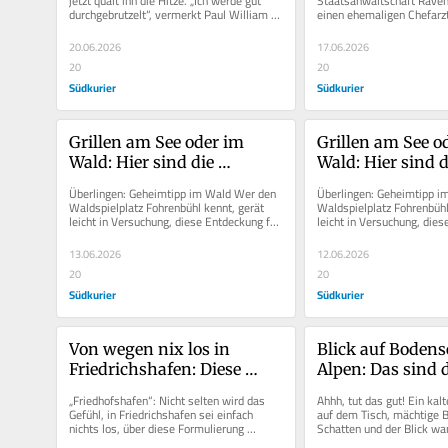
jetzt quält ihn die Hitze. „Ich werde gut 
Staatsanwaltschaft Raven
durchgebrutzelt“, vermerkt Paul William 
einen ehemaligen Chefarzt
Chefarzt ein
Hiersche auf seinem...
Friedrichshafen wegen des
20.06.2026
17.06.2026
20
20
Südkurier
Südkurier
Grillen am See oder im 
Grillen am See od
Wald: Hier sind die 
Wald: Hier sind di
schönsten öffentlichen 
schönsten öffent
Überlingen: Geheimtipp im Wald Wer den 
Überlingen: Geheimtipp i
Grillplätze am Bodensee
Grillplätze am B
Waldspielplatz Fohrenbühl kennt, gerät 
Waldspielplatz Fohrenbühl 
leicht in Versuchung, diese Entdeckung für 
leicht in Versuchung, dies
sich zu behalten. Der...
sich zu behalten. Der...
13.06.2026
12.06.2026
20
20
Südkurier
Südkurier
Von wegen nix los in 
Blick auf Bodense
Friedrichshafen: Diese 
Alpen: Das sind d
Stadt ist besser als ihr Ruf
schönsten Biergä
„Friedhofshafen“: Nicht selten wird das 
Ahhh, tut das gut! Ein kalt
der Region
Gefühl, in Friedrichshafen sei einfach 
auf dem Tisch, mächtige 
nichts los, über diese Formulierung 
Schatten und der Blick wan
transportiert. Auf Facebook,...
Bodensee, hinüber auf...