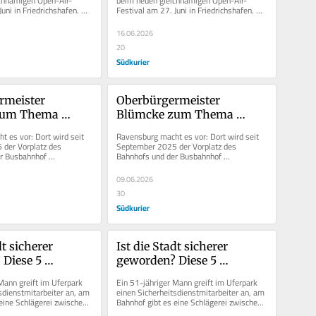
chnamigen Open-Air-
beim neuen gleichnamigen Open-Air-
uni in Friedrichshafen. 
Festival am 27. Juni in Friedrichshafen. 
 auch nur...
Doch nirgends ist auch nur...
16.06.2026
20
Südkurier
meister 
Oberbürgermeister 
um Thema 
Blümcke zum Thema 
„Die Zeit ist reif 
Sicherheit: „Die Zeit ist reif 
 es vor: Dort wird seit 
Ravensburg macht es vor: Dort wird seit 
überwachung“
für Videoüberwachung“
der Vorplatz des 
September 2025 der Vorplatz des 
r Busbahnhof 
Bahnhofs und der Busbahnhof 
Das braucht es auch an...
videoüberwacht. Das braucht es auch an...
09.06.2026
30
Südkurier
t sicherer 
Ist die Stadt sicherer 
Diese 5 
geworden? Diese 5 
tehen weiter 
Hotspots stehen weiter 
Mann greift im Uferpark 
Ein 51-jähriger Mann greift im Uferpark 
bachtung
unter Beobachtung
sdienstmitarbeiter an, am 
einen Sicherheitsdienstmitarbeiter an, am 
eine Schlägerei zwischen 
Bahnhof gibt es eine Schlägerei zwischen 
 in...
fünf Männern und in...