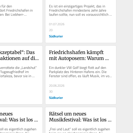
afen und stellt 
„Landshut“-Projekt stellt 
 für den 
Es ist ein einzigartiges Projekt, das in 
r ein
alles in den Schatten
ort Friedrichshafen in 
Friedrichshafen mindestens zehn Jahre 
en: Bei Liebherr-
laufen sollte, nun soll es voraussichtlich 
 die Geschäfte prächtig, 
nur ein halbes Jahr gehen:...
01.07.2026
20
Südkurier
kzeptabel“: Das 
Friedrichshafen kämpft 
aktionen auf die 
mit Autoposern: Warum 
 „Landshut“-
Lärmblitzer trotz Erfolgen 
verrottete die „Landshut“ 
Ein dunkler VW Golf biegt flott auf den 
ng
derzeit unerwünscht 
Flugzeugfriedhof im 
Parkplatz des Hinteren Hafens ein. Die 
ortaleza, bevor sie in 
Fenster sind offen, es läuft Musik, im voll 
bleiben
hen Zustand...
besetzten Auto ist Party....
20.06.2026
30
Südkurier
neues 
Rätsel um neues 
al: Was ist los 
Musikfestival: Was ist los 
rei und Laut“ 
mit dem „Frei und Laut“ 
oll es eigentlich zugehen 
„Frei und Laut“ soll es eigentlich zugehen 
fen?
am Flughafen?