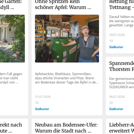
e Gärten: 
Ohne Spritzen kein 
Rettung fü
dyll 
schöner Apfel: Warum 
Tettnang –
auf kleiner 
Bodensee-Landwirte 
Oberschwab
Darauf hätten no
Pflanzenschutzmittel 
ein
die wenigsten au
gewettet: Lange 
versprühen
endgültigen Aus f
29.07.2026
10
Südkurier
Spannende 
Thorsten Fr
 dem Fuß gegen 
Apfelwickler, Blattläuse, Spinnmilben, 
alle Gewin
d man steht 
dazu etliche Virenarten und Pilze: Wenn 
Der gemeinsame
Vereinswet
ridyll von 
am Bodensee dieser Tage die Äpfel in den 
Sparkasse Schwa
n...
Plantagen heranwachsen, ist...
SÜDKURIER wird v
In der nun 15. R
31.07.2026
06.07.2026
10
20
Südkurier
Südkurier
rekt nach 
Neubau am Bodensee-Ufer: 
Liebherr-A
ute 
Warum die Stadt nach 
erweitert W