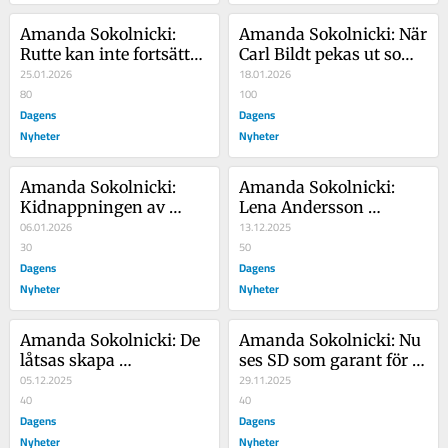
Amanda Sokolnicki: 
Amanda Sokolnicki: När 
Rutte kan inte fortsätta 
Carl Bildt pekas ut som 
som Natochef efter 
25.01.2026
”vänster” bör vi akta 
18.01.2026
Davos
80
oss
100
Dagens
Dagens
Nyheter
Nyheter
Amanda Sokolnicki: 
Amanda Sokolnicki: 
Kidnappningen av 
Lena Andersson 
Marco Rubio gick 
06.01.2026
förvanskar Stoltenbergs 
13.12.2025
snabbt och smärtfritt
30
ord
50
Dagens
Dagens
Nyheter
Nyheter
Amanda Sokolnicki: De 
Amanda Sokolnicki: Nu 
låtsas skapa 
ses SD som garant för 
journalistik, men gör 
05.12.2025
att Putin ska låta oss 
29.11.2025
propaganda åt S
40
vara
40
Dagens
Dagens
Nyheter
Nyheter