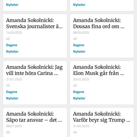
Nyheter
Nyheter
Amanda Sokolnicki: 
Amanda Sokolnicki: 
Svenska journalister är 
Dousas fina ord om 
pinsamma när de 
14.09.2025
svenskhet är så cyniska 
08.09.2025
trånar efter Alexander 
40
att klockorna stannar
40
Stubb
Dagens
Dagens
Nyheter
Nyheter
Amanda Sokolnicki: Jag 
Amanda Sokolnicki: 
vill inte höra Carina 
Elon Musk går från 
Berg prata om sin 
27.07.2025
hjälte till loser – 
20.07.2025
fotbollsman
40
Netanyahu kan stå näst 
40
Dagens
på tur
Dagens
Nyheter
Nyheter
Amanda Sokolnicki: 
Amanda Sokolnicki: 
Säpo tar ansvar – det är 
Varför bryr sig Trump 
långt mer än 
08.07.2025
om hur många dockor 
31.05.2025
Kristersson gjort
30
småflickor har?
40