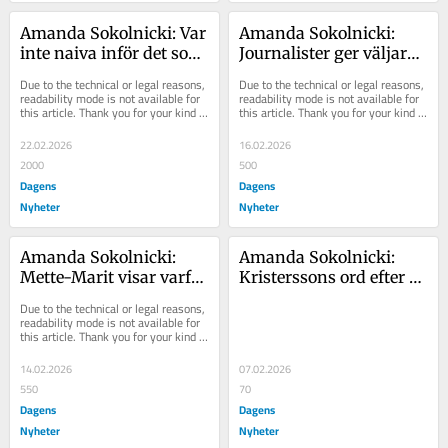
Amanda Sokolnicki: Var 
Amanda Sokolnicki: 
inte naiva inför det som 
Journalister ger väljarna 
väntar efter valet
en skev bild inför valet
Due to the technical or legal reasons, 
Due to the technical or legal reasons, 
readability mode is not available for 
readability mode is not available for 
this article. Thank you for your kind 
this article. Thank you for your kind 
understanding.
understanding.
22.02.2026
16.02.2026
2000
500
Dagens
Dagens
Nyheter
Nyheter
Amanda Sokolnicki: 
Amanda Sokolnicki: 
Mette-Marit visar varför 
Kristerssons ord efter 
Victoria aldrig borde bli 
massmordet klingar 
Due to the technical or legal reasons, 
drottning
falskt i dag
readability mode is not available for 
this article. Thank you for your kind 
understanding.
14.02.2026
07.02.2026
550
70
Dagens
Dagens
Nyheter
Nyheter