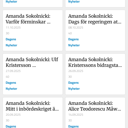
Nyheter
Nyheter
Amanda Sokolnicki: 
Amanda Sokolnicki: 
Varför förminskar 
Dags för regeringen att 
Guillou imamens ord 
11.10.2025
vara uppriktig om 
08.10.2025
om att slå kvinnor?
30
bidrag
40
Dagens
Dagens
Nyheter
Nyheter
Amanda Sokolnicki: Ulf 
Amanda Sokolnicki: 
Kristersson 
Kristerssons bidragstak 
kompenserar svagheten 
27.09.2025
bygger på en lögn
26.09.2025
med arrogans
40
30
Dagens
Dagens
Nyheter
Nyheter
Amanda Sokolnicki: 
Amanda Sokolnicki: 
Mitt i inbördeskriget är 
Alice Teodorescu Måwes 
alla eniga om en sak – 
20.09.2025
ord ger mig kalla kårar
14.09.2025
Sverige är inte redo
30
30
Dagens
Dagens