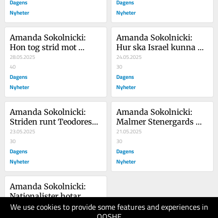
Dagens
Dagens
Nyheter
Nyheter
Amanda Sokolnicki: 
Amanda Sokolnicki: 
Hon tog strid mot 
Hur ska Israel kunna 
Kultursverige – sedan 
28.05.2025
försvara sig i en 
24.05.2025
slog det slint
40
domstol i Haag?
30
Dagens
Dagens
Nyheter
Nyheter
Amanda Sokolnicki: 
Amanda Sokolnicki: 
Striden runt Teodorescu 
Malmer Stenergards 
Måwe handlar 
23.05.2025
karriär har handlat om 
21.05.2025
egentligen om något 
30
att slippa det här 
30
större
Dagens
ögonblicket
Dagens
Nyheter
Nyheter
Amanda Sokolnicki: 
Nationalister hotar 
We use cookies to provide some features and experiences in
Europa – men i Sverige 
17.05.2025
QOSHE
ska de in i regeringen
30