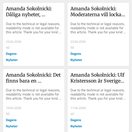
Amanda Sokolnicki: 
Amanda Sokolnicki: 
Dåliga nyheter, 
Moderaterna vill locka 
hysteriska kvinnor lär 
över alla korkade 
Due to the technical or legal reasons, 
Due to the technical or legal reasons, 
avgöra valet
kvinnor
readability mode is not available for 
readability mode is not available for 
this article. Thank you for your kind 
this article. Thank you for your kind 
understanding.
understanding.
25.04.2026
22.04.2026
40
50
Dagens
Dagens
Nyheter
Nyheter
Amanda Sokolnicki: Det 
Amanda Sokolnicki: Ulf 
finns bara en 
Kristersson är Sveriges 
allsmäktig gud, och han 
egen Mark Rutte
Due to the technical or legal reasons, 
Due to the technical or legal reasons, 
heter Donald Trump
readability mode is not available for 
readability mode is not available for 
this article. Thank you for your kind 
this article. Thank you for your kind 
understanding.
understanding.
19.04.2026
11.04.2026
50
40
Dagens
Dagens
Nyheter
Nyheter