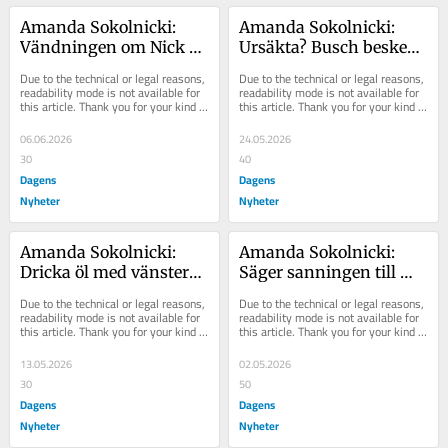
Amanda Sokolnicki: 
Amanda Sokolnicki: 
Vändningen om Nick 
Ursäkta? Busch besked i 
Alinia gör SVT-cheferna 
TV4 kom från 
Due to the technical or legal reasons, 
Due to the technical or legal reasons, 
till åtlöje
ingenstans
readability mode is not available for 
readability mode is not available for 
this article. Thank you for your kind 
this article. Thank you for your kind 
understanding.
understanding.
06.06.2026
24.05.2026
30
40
Dagens
Dagens
Nyheter
Nyheter
Amanda Sokolnicki: 
Amanda Sokolnicki: 
Dricka öl med vänstern? 
Säger sanningen till 
Nu blir det 
Kristersson – avfärdas 
Due to the technical or legal reasons, 
Due to the technical or legal reasons, 
avstängning!
som en ”gubbe”
readability mode is not available for 
readability mode is not available for 
this article. Thank you for your kind 
this article. Thank you for your kind 
understanding.
understanding.
13.05.2026
02.05.2026
30
50
Dagens
Dagens
Nyheter
Nyheter