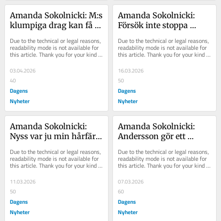
Amanda Sokolnicki: M:s 
Amanda Sokolnicki: 
klumpiga drag kan få 
Försök inte stoppa 
Busch att kuppa
henne – lämna bara 
Due to the technical or legal reasons, 
Due to the technical or legal reasons, 
partiet
readability mode is not available for 
readability mode is not available for 
this article. Thank you for your kind 
this article. Thank you for your kind 
understanding.
understanding.
03.04.2026
16.03.2026
40
50
Dagens
Dagens
Nyheter
Nyheter
Amanda Sokolnicki: 
Amanda Sokolnicki: 
Nyss var ju min hårfärg 
Andersson gör ett 
ett problem – vad 
misstag när hon säger 
Due to the technical or legal reasons, 
Due to the technical or legal reasons, 
hände, Ann Heberlein?
nej till Macrons 
readability mode is not available for 
readability mode is not available for 
this article. Thank you for your kind 
this article. Thank you for your kind 
kärnvapen
understanding.
understanding.
11.03.2026
07.03.2026
50
60
Dagens
Dagens
Nyheter
Nyheter