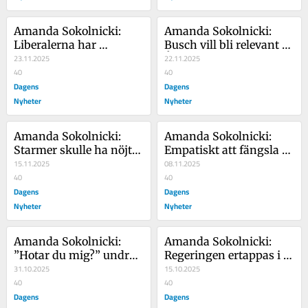
Amanda Sokolnicki: 
Amanda Sokolnicki: 
Liberalerna har 
Busch vill bli relevant – 
drabbats av politisk 
23.11.2025
Åkesson kan bli hennes 
22.11.2025
demens
40
statsministerkandidat
40
Dagens
Dagens
Nyheter
Nyheter
Amanda Sokolnicki: 
Amanda Sokolnicki: 
Starmer skulle ha nöjt 
Empatiskt att fängsla 
sig med att bara vara 
15.11.2025
mellanstadiebarn? 
08.11.2025
tråkig
40
Snälla sluta
40
Dagens
Dagens
Nyheter
Nyheter
Amanda Sokolnicki: 
Amanda Sokolnicki: 
”Hotar du mig?” undrar 
Regeringen ertappas i 
statsministerns 
31.10.2025
SVT – men fortsätter 
15.10.2025
medarbetare
40
vilseleda
40
Dagens
Dagens