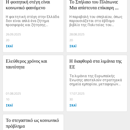
Η φοιτητική στέγη είναι 
Το Σπήλαιο του Πλάτωνα: 
κοινωνικό φαινόμενο 
Μια απίστευτα επίκαιρη 
παραβολή
Η φοιτητική στέγη στην Ελλάδα 
Η παραβολή του σπηλαίου, όπως 
δεν είναι απλά ένα ζήτημα 
παρουσιάζεται στο έβδομο 
προσφοράς και ζήτησης...
βιβλίο της Πολιτείας του...
26.09.2025
28.08.2025
20
20
ΣΚΑΪ
ΣΚΑΪ
Ελεύθερος χρόνος και 
Η διαφθορά στα λιμάνια της 
ταυτότητα
ΕΕ 
Τα λιμάνια της Ευρωπαϊκής 
Ένωσης αποτελούν στρατηγικά 
σημεία εμπορίου, μεταφορών...
01.08.2025
17.07.2025
10
30
ΣΚΑΪ
ΣΚΑΪ
Το στεγαστικό ως κοινωνικό 
πρόβλημα