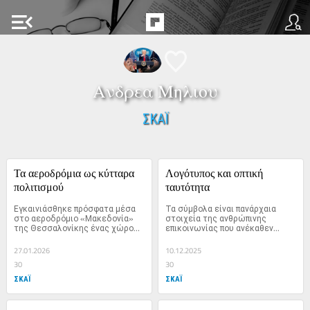
menu_open
Ανδρεα Μηλιου
ΣΚΑΪ
Τα αεροδρόμια ως κύτταρα 
Λογότυπος και οπτική 
πολιτισμού
ταυτότητα
Εγκαινιάσθηκε πρόσφατα μέσα 
Τα σύμβολα είναι πανάρχαια 
στο αεροδρόμιο «Μακεδονία» 
στοιχεία της ανθρώπινης 
της Θεσσαλονίκης ένας χώρος 
επικοινωνίας που ανέκαθεν...
πολιτισμού. 
27.01.2026
10.12.2025
30
30
ΣΚΑΪ
ΣΚΑΪ