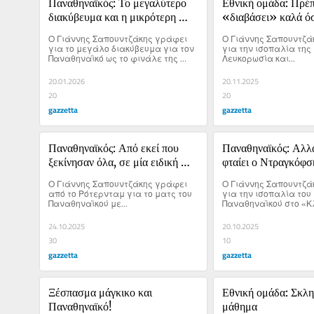
Παναθηναϊκός: Το μεγαλύτερο 
Εθνική ομάδα: Πρέπε
διακύβευμα και η μικρότερη 
«διαβάσει» καλά όσ
δυνατή ζημιά
λάθος
Ο Γιάννης Σαπουντζάκης γράφει 
Ο Γιάννης Σαπουντζά
για το μεγάλο διακύβευμα για τον 
για την ισοπαλία της 
Παναθηναϊκό ως το φινάλε της 
Λευκορωσία και...
σεζόν, μετά την ντροπιαστική ήττα 
από την ΑΕΚ.
20.01.2026
20.11.2025
20
20
gazzetta
gazzetta
Παναθηναϊκός: Από εκεί που 
Παναθηναϊκός: Αλλά
ξεκίνησαν όλα, σε μία ειδική 
φταίει ο Ντραγκόφσκι
συνθήκη!
χαμένες ευκαιρίες
Ο Γιάννης Σαπουντζάκης γράφει 
Ο Γιάννης Σαπουντζά
από το Ρότερνταμ για το ματς του 
για την ισοπαλία του 
Παναθηναϊκού με...
Παναθηναϊκού στο «Κλ
24.10.2025
20.10.2025
30
10
gazzetta
gazzetta
Ξέσπασμα μάγκικο και 
Εθνική ομάδα: Σκλη
Παναθηναϊκό!
μάθημα