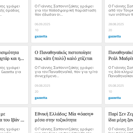
φοβήθηκε!
Τουρκία όσα 
κης γράφει 
Ο Γιάννης Σαπουντζάκης γράφει 
Ο Γιάννης Σα
περάσουν!
κής ομάδας 
για την ποδοσφαιρική παράσταση 
από την Τουρκ
.
που έδωσαν οι...
των ντόπιων π
06.09.2025
28.08.2025
10
20
gazzetta
gazzetta
ισιμότητα 
Ο Παναθηναϊκός πιστοποίησε 
Παναθηναϊκός
χτάρ και η 
πως κάτι (πολύ) καλό χτίζεται
Ρεάλ Μαδρίτ
ανίσχυρους τ
κης γράφει 
Ο Γιάννης Σαπουντζάκης γράφει 
Ο Γιάννης Σα
Conference
azzetta για 
για τον Παναθηναϊκό, που για τρίτο 
τις δύο κληρώ
συνεχόμενο...
Παναθηναϊκού 
09.08.2025
05.08.2025
20
10
gazzetta
gazzetta
με 
Εθνική Ελλάδος: Μία «όαση» 
Παρί Σεν Ζερ
 του Ιβάν 
μέσα στην τοξικότητα
ίδια μέρη ξ
!
κης γράφει 
Ο Γιάννης Σαπουντζάκης γράφει 
Ο Γιάννης Σα