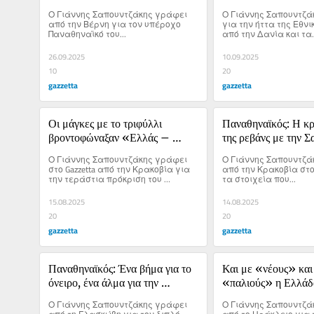
Ο Γιάννης Σαπουντζάκης γράφει 
Ο Γιάννης Σαπουντζά
από την Βέρνη για τον υπέροχο 
για την ήττα της Εθνι
Παναθηναϊκό του...
από την Δανία και τα..
26.09.2025
10.09.2025
10
20
gazzetta
gazzetta
Οι μάγκες με το τριφύλλι 
Παναθηναϊκός: Η κρ
βροντοφώναξαν «Ελλάς – 
της ρεβάνς με την Σα
Ευρώπη - Παναθηναϊκός»!
λέξη «κλειδί»
Ο Γιάννης Σαπουντζάκης γράφει 
Ο Γιάννης Σαπουντζά
στο Gazzetta από την Κρακοβία για 
από την Κρακοβία στο G
την τεράστια πρόκριση του 
τα στοιχεία που...
Παναθηναϊκού επί της Σαχτάρ 
Ντόνετσκ.
15.08.2025
14.08.2025
20
20
gazzetta
gazzetta
Παναθηναϊκός: Ένα βήμα για το 
Και με «νέους» και 
όνειρο, ένα άλμα για την 
«παλιούς» η Ελλάδα
εξασφάλιση
μοιράζει «ντόρτια»
Ο Γιάννης Σαπουντζάκης γράφει 
Ο Γιάννης Σαπουντζά