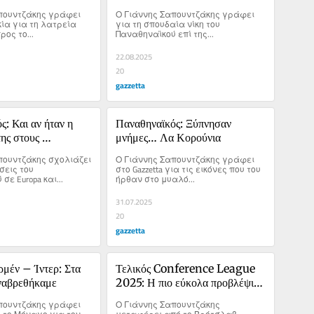
χρόνια και αν 
για μεγάλες βραδιές!
πουντζάκης γράφει 
Ο Γιάννης Σαπουντζάκης γράφει 
ία για τη λατρεία 
για τη σπουδαία νίκη του 
ρος το...
Παναθηναϊκού επί της...
22.08.2025
20
gazzetta
: Και αν ήταν η 
Παναθηναϊκός: Ξύπνησαν 
ης στους 
μνήμες… Λα Κορούνια
ων play off του 
πουντζάκης σχολιάζει 
Ο Γιάννης Σαπουντζάκης γράφει 
 League;
σεις του 
στο Gazzetta για τις εικόνες που του 
σε Europa και...
ήρθαν στο μυαλό...
31.07.2025
20
gazzetta
μέν – Ίντερ: Στα 
Τελικός Conference League 
αναβρεθήκαμε
2025: Η πιο εύκολα προβλέψιμη 
κατάκτηση ευρωπαϊκού τροπαίου 
πουντζάκης γράφει 
Ο Γιάννης Σαπουντζάκης 
στην ιστορία