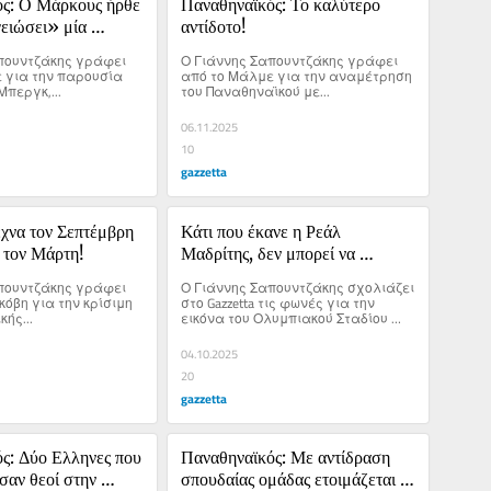
ς: Ο Μάρκους ήρθε 
Παναθηναϊκός: Το καλύτερο 
ειώσει» μία 
αντίδοτο!
καταπράσινη 
πουντζάκης γράφει 
Ο Γιάννης Σαπουντζάκης γράφει 
 για την παρουσία 
από το Μάλμε για την αναμέτρηση 
περγκ,...
του Παναθηναϊκού με...
06.11.2025
10
gazzetta
χνα τον Σεπτέμβρη 
Κάτι που έκανε η Ρεάλ 
 τον Μάρτη!
Μαδρίτης, δεν μπορεί να 
αποτελεί πρόβλημα όταν το κάνει 
πουντζάκης γράφει 
Ο Γιάννης Σαπουντζάκης σχολιάζει 
ο Παναθηναϊκός
όβη για την κρίσιμη 
στο Gazzetta τις φωνές για την 
κής...
εικόνα του Ολυμπιακού Σταδίου 
στην αναμέτρηση της Πέμπτης με 
την Γκόου Αχέντ Ιγκλς.
04.10.2025
20
gazzetta
ς: Δύο Ελληνες που 
Παναθηναϊκός: Με αντίδραση 
σαν θεοί στην 
σπουδαίας ομάδας ετοιμάζεται 