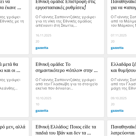
ι να 
Εθνική ομάδα: Επιστροφή στις 
Παναθηναϊκό
α έκανε 
εργοστασιακές ρυθμίσεις!
για να «απογ
υπέροχη και 
κης γράφει 
Ο Γιάννης Σαπουντζάκης γράφει 
Ο Γιάννης Σα
βραδιά!
Εθνικής με τη 
για τη νίκη της Εθνικής ομάδας 
από το Μάλμε
απέναντι στη Σκωτία,...
του Μάρκους Μ
16.11.2025
07.11.2025
20
20
gazzetta
gazzetta
 μετά θα 
Εθνική ομάδα: Το 
Ελλαδάρα ξέ
 και οι 
σημαντικότερο «όπλο» στην 
και θυμήσου
προσπάθεια να μην σβήσει το 
κης γράφει 
Ο Γιάννης Σαπουντζάκης γράφει 
Ο Γιάννης Σα
όνειρο
από την Γλασκώβη για το στοιχείο 
από την Γλασκ
εάνθης...
εκείνο που δύναται...
μάχη της Εθνι
10.10.2025
09.10.2025
10
20
gazzetta
gazzetta
ρό μεν, αλλά 
Εθνική Ελλάδος: Ποιος είδε τα 
Παναθηναϊκό
παιδιά του Ιβάν και δεν τα 
λατρεύονται 