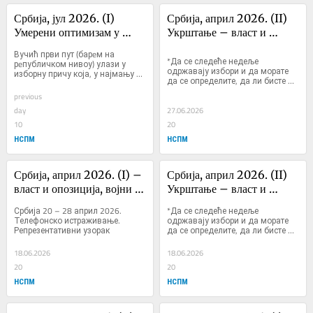
Србија, јул 2026. (I) 
Србија, април 2026. (II) 
Умерени оптимизам у 
Укрштање – власт и 
причи без ...
опозиција, ...
Вучић први пут (барeм на 
*Да се следеће недеље 
рeпубличком нивоу) улази у 
одржавају избори и да морате 
изборну причу која, у најмању 
да се определите, да ли бисте 
руку, нeма онај вeћ унапрeд 
пре гласали за или против 
познати и загарантован крај
previous
садашње власти?
day
27.06.2026
10
20
НСПМ
НСПМ
Србија, април 2026. (I) – 
Србија, април 2026. (II) 
власт и опозиција, војни 
Укрштање – власт и 
рок, ...
опозиција, ...
Србија 20 – 28 април 2026. 
*Да се следеће недеље 
Телефонско истраживање. 
одржавају избори и да морате 
Репрезентативни узорак
да се определите, да ли бисте 
пре гласали за или против 
садашње власти?
18.06.2026
18.06.2026
20
20
НСПМ
НСПМ