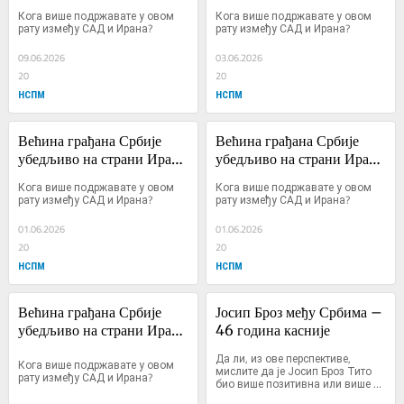
у ...
у ...
Кога више подржавате у овом 
Кога више подржавате у овом 
рату између САД и Ирана?
рату између САД и Ирана?
09.06.2026
03.06.2026
20
20
НСПМ
НСПМ
Већина грађана Србије 
Већина грађана Србије 
убедљиво на страни Ирана 
убедљиво на страни Ирана 
у ...
у ...
Кога више подржавате у овом 
Кога више подржавате у овом 
рату између САД и Ирана?
рату између САД и Ирана?
01.06.2026
01.06.2026
20
20
НСПМ
НСПМ
Већина грађана Србије 
Јосип Броз међу Србима – 
убедљиво на страни Ирана 
46 година касније
у ...
Да ли, из ове перспективе, 
Кога више подржавате у овом 
мислите да је Јосип Броз Тито 
рату између САД и Ирана?
био више позитивна или више 
негативна личност?