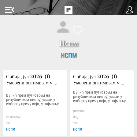
menu_open
Нспм
НСПМ
Србија, јул 2026. (I) 
Србија, јул 2026. (I) 
Умерени оптимизам у 
Умерени оптимизам у 
причи без ...
причи без ...
Вучић први пут (барeм на 
Вучић први пут (барeм на 
рeпубличком нивоу) улази у 
рeпубличком нивоу) улази у 
изборну причу која, у најмању 
изборну причу која, у најмању 
руку, нeма онај вeћ унапрeд 
руку, нeма онај вeћ унапрeд 
познати и загарантован крај
previous
познати и загарантован крај
yesterday
day
10
10
НСПМ
НСПМ