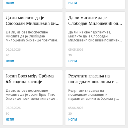
НСПМ
НСПМ
Да ли мислите да је 
Да ли мислите да је 
Слободан Милошевић био 
Слободан Милошевић био 
више ...
више ...
Да ли, из ове перспективе, 
Да ли, из ове перспективе, 
мислите да је Слободан 
мислите да је Слободан 
Милошевић био више позитивна 
Милошевић био више позитивна 
или више негативна личност?
или више негативна личност?
06.05.2026
05.05.2026
20
30
НСПМ
НСПМ
Јосип Броз међу Србима – 
Резултати гласања на 
46 година касније
последњим локалним и ...
Да ли, из ове перспективе, 
Резултати гласања на 
мислите да је Јосип Броз Тито 
последњим локалним и 
био више позитивна или више 
парламентарним изборима у 
негативна личност?
десет општина у којима се 29. 
марта одржавају локални 
05.05.2026
05.04.2026
избори
30
20
НСПМ
НСПМ