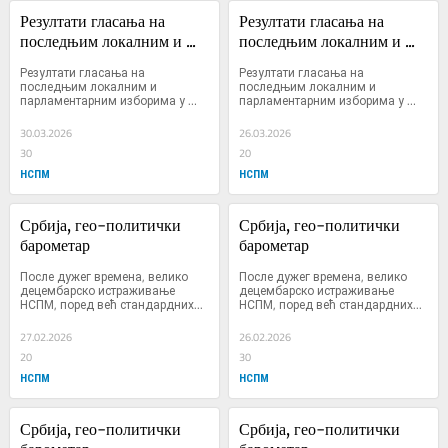
Резултати гласања на 
Резултати гласања на 
последњим локалним и ...
последњим локалним и ...
Резултати гласања на 
Резултати гласања на 
последњим локалним и 
последњим локалним и 
парламентарним изборима у 
парламентарним изборима у 
десет општина у којима се 29. 
десет општина у којима се 29. 
марта одржавају локални 
марта одржавају локални 
30.03.2026
26.03.2026
избори
избори
30
20
НСПМ
НСПМ
Србија, гео-политички 
Србија, гео-политички 
барометар
барометар
После дужег времена, велико 
После дужег времена, велико 
децембарско истраживање 
децембарско истраживање 
НСПМ, поред већ стандардних...
НСПМ, поред већ стандардних...
27.02.2026
26.02.2026
20
30
НСПМ
НСПМ
Србија, гео-политички 
Србија, гео-политички 