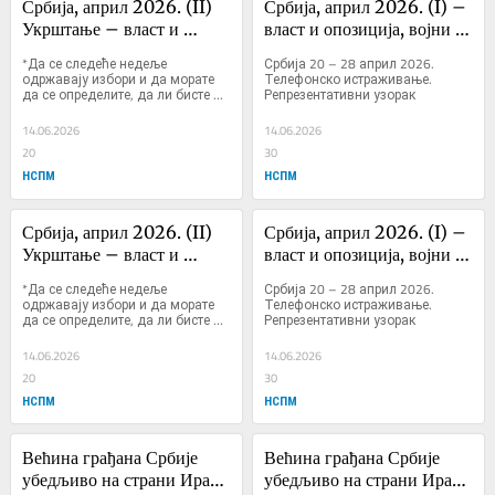
Србија, април 2026. (II) 
Србија, април 2026. (I) – 
Укрштање – власт и 
власт и опозиција, војни 
опозиција, ...
рок, ...
*Да се следеће недеље 
Србија 20 – 28 април 2026. 
одржавају избори и да морате 
Телефонско истраживање. 
да се определите, да ли бисте 
Репрезентативни узорак
пре гласали за или против 
садашње власти?
14.06.2026
14.06.2026
20
30
НСПМ
НСПМ
Србија, април 2026. (II) 
Србија, април 2026. (I) – 
Укрштање – власт и 
власт и опозиција, војни 
опозиција, ...
рок, ...
*Да се следеће недеље 
Србија 20 – 28 април 2026. 
одржавају избори и да морате 
Телефонско истраживање. 
да се определите, да ли бисте 
Репрезентативни узорак
пре гласали за или против 
садашње власти?
14.06.2026
14.06.2026
20
30
НСПМ
НСПМ
Већина грађана Србије 
Већина грађана Србије 
убедљиво на страни Ирана 
убедљиво на страни Ирана 