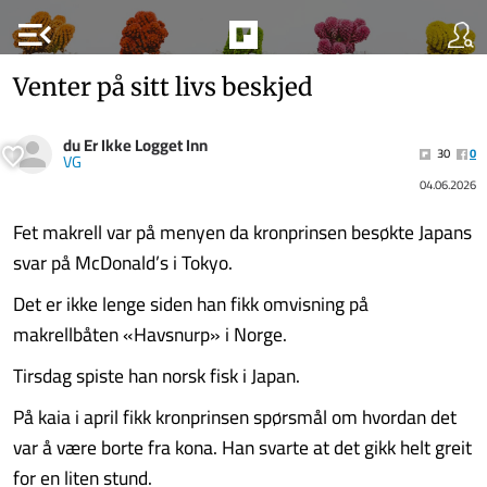
menu_open
Venter på sitt livs beskjed
du Er Ikke Logget Inn
30
0
VG
04.06.2026
Fet makrell var på menyen da kronprinsen besøkte Japans
svar på McDonald’s i Tokyo.
Det er ikke lenge siden han fikk omvisning på
makrellbåten «Havsnurp» i Norge.
Tirsdag spiste han norsk fisk i Japan.
På kaia i april fikk kronprinsen spørsmål om hvordan det
var å være borte fra kona. Han svarte at det gikk helt greit
for en liten stund.