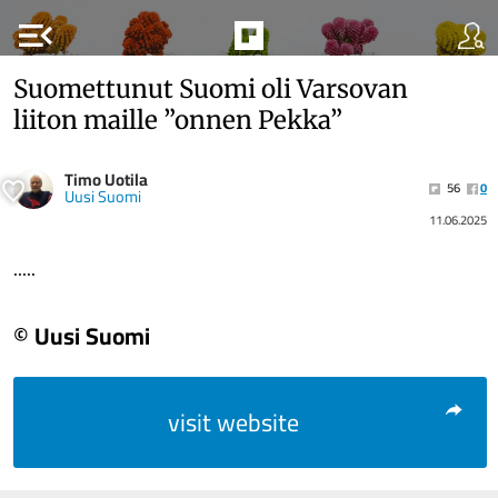
menu_open
Suomettunut Suomi oli Varsovan
liiton maille ”onnen Pekka”
Timo Uotila
56
0
Uusi Suomi
11.06.2025
.....
© Uusi Suomi
visit website