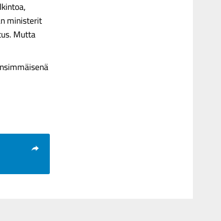
lkintoa,
n ministerit
itus. Mutta
 ensimmäisenä