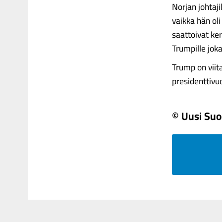
Norjan johtaji
vaikka hän oli
saattoivat ker
Trumpille joka
Trump on viit
presidenttivuo
© Uusi Su