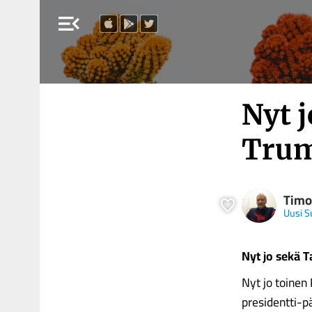
menu_open
Nyt j
Trump
Timo
Uusi 
Nyt jo sekä T
Nyt jo toinen
presidentti-p