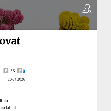
 ovat
55
0
20.01.2026
ltain
äin lähetti