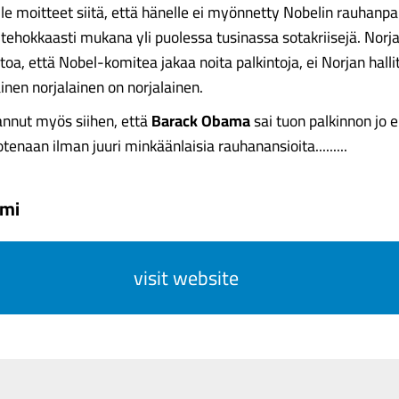
lle moitteet siitä, että hänelle ei myönnetty Nobelin rauhanpa
 tehokkaasti mukana yli puolessa tusinassa sotakriisejä. Norja
toa, että Nobel-komitea jakaa noita palkintoja, ei Norjan hall
inen norjalainen on norjalainen.
annut myös siihen, että
Barack Obama
sai tuon palkinnon jo
tenaan ilman juuri minkäänlaisia rauhanansioita.........
omi
visit website