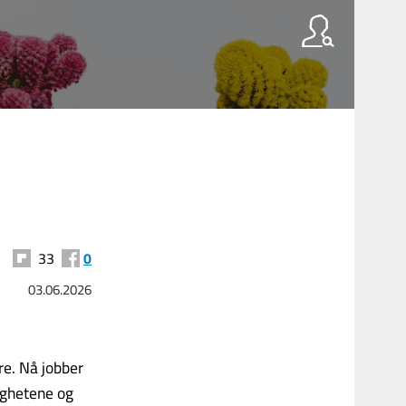
33
0
03.06.2026
re. Nå jobber
ighetene og