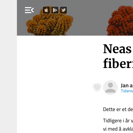
menu_open
Neas 
fibe
Jan a
Tidens
Dette er et de
Tidligere i å
vi med å avkl