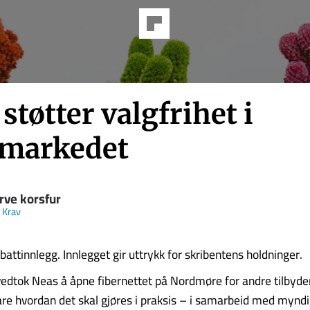
støtter valgfrihet i
rmarkedet
rve korsfur
 Krav
battinnlegg. Innlegget gir uttrykk for skribentens holdninger.
r vedtok Neas å åpne fibernettet på Nordmøre for andre tilbyde
are hvordan det skal gjøres i praksis – i samarbeid med mynd