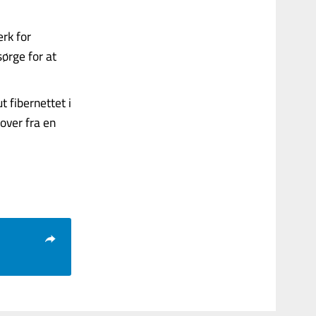
erk for
sørge for at
 fibernettet i
 over fra en