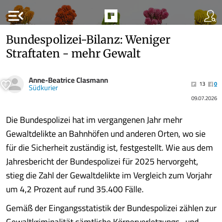
menu_open
Bundespolizei-Bilanz: Weniger
Straftaten - mehr Gewalt
Anne-Beatrice Clasmann
13
0
Südkurier
09.07.2026
Die Bundespolizei hat im vergangenen Jahr mehr
Gewaltdelikte an Bahnhöfen und anderen Orten, wo sie
für die Sicherheit zuständig ist, festgestellt. Wie aus dem
Jahresbericht der Bundespolizei für 2025 hervorgeht,
stieg die Zahl der Gewaltdelikte im Vergleich zum Vorjahr
um 4,2 Prozent auf rund 35.400 Fälle.
Gemäß der Eingangsstatistik der Bundespolizei zählen zur
Gewaltkriminalität sämtliche Körperverletzungs- und