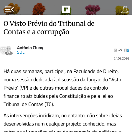
menu_open
O Visto Prévio do Tribunal de
Contas e a corrupção
António Cluny
49
0
SOL
24.03.2026
Há duas semanas, participei, na Faculdade de Direito,
numa sessão dedicada à discussão da função do ‘Visto
Prévio’ (VP) e de outras modalidades de controlo
financeiro atribuídas pela Constituição e pela lei ao
Tribunal de Contas (TC).
As intervenções incidiram, no entanto, não sobre ideias
desenvolvidas num qualquer projeto conhecido, mas
sobre as afirmações sérias de responsáveis políticos, a