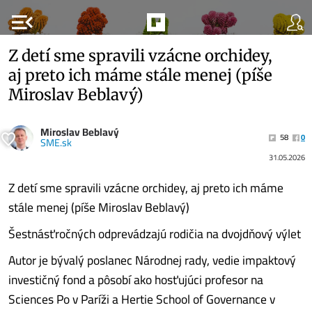
menu_open
Z detí sme spravili vzácne orchidey,
aj preto ich máme stále menej (píše
Miroslav Beblavý)
Miroslav Beblavý
58
0
SME.sk
31.05.2026
Z detí sme spravili vzácne orchidey, aj preto ich máme
stále menej (píše Miroslav Beblavý)
Šestnásťročných odprevádzajú rodičia na dvojdňový výlet
Autor je bývalý poslanec Národnej rady, vedie impaktový
investičný fond a pôsobí ako hosťujúci profesor na
Sciences Po v Paríži a Hertie School of Governance v