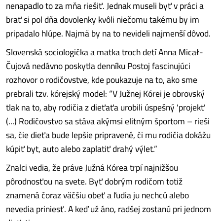
nenapadlo to za mňa riešiť. Jednak museli byť v práci a
brať si pol dňa dovolenky kvôli niečomu takému by im
pripadalo hlúpe. Najmä by na to nevideli najmenší dôvod.
Slovenská sociologička a matka troch detí Anna Micał-
Čujová nedávno poskytla denníku Postoj fascinujúci
rozhovor o rodičovstve, kde poukazuje na to, ako sme
prebrali tzv. kórejský model: “V Južnej Kórei je obrovský
tlak na to, aby rodičia z dieťaťa urobili úspešný 'projekt'
(...) Rodičovstvo sa stáva akýmsi elitným športom – rieši
sa, čie dieťa bude lepšie pripravené, či mu rodičia dokážu
kúpiť byt, auto alebo zaplatiť drahý výlet.”
Znalci vedia, že práve Južná Kórea trpí najnižšou
pôrodnosťou na svete. Byť dobrým rodičom totiž
znamená čoraz väčšiu obeť a ľudia ju nechcú alebo
nevedia priniesť. A keď už áno, radšej zostanú pri jednom