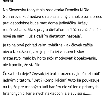
dieťati.
Na Slovensku to vystihla redaktorka Denníka N Ria
Gehrerová, keď nedávno napísala dlhý článok o tom, prečo
pravdepodobne bude mať doma jedináčika. Krásy
rodičovstva zažila s prvým dieťaťom a “túžba zažiť niečo
nové sa nám… už s ďalším dieťaťom nespája”.
Je to na prvý pohľad veľmi zvláštne - ak človek zažije
niečo tak úžasné, ako je podľa jej vlastných slov
materstvo, malo by ho to skôr motivovať k opakovaniu,
nie k pocitu, že stačilo.
Čo sa teda deje? Zvyšok jej textu možno najlepšie zhrnúť
jedným citátom: “Deti? Komplikácia!” Autorka poukazuje
na to, že pre mnohých ľudí bariéry nie sú len o priamych
finančných či kariérnych nákladoch, ale súvisia s........