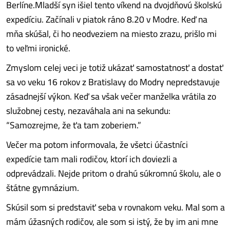
Berlíne.Mladší syn išiel tento víkend na dvojdňovú školskú
expedíciu. Začínali v piatok ráno 8.20 v Modre. Keď na
mňa skúšal, či ho neodveziem na miesto zrazu, prišlo mi
to veľmi ironické.
Zmyslom celej veci je totiž ukázať samostatnosť a dostať
sa vo veku 16 rokov z Bratislavy do Modry nepredstavuje
zásadnejší výkon. Keď sa však večer manželka vrátila zo
služobnej cesty, nezaváhala ani na sekundu:
“Samozrejme, že ťa tam zoberiem.”
Večer ma potom informovala, že všetci účastníci
expedície tam mali rodičov, ktorí ich doviezli a
odprevádzali. Nejde pritom o drahú súkromnú školu, ale o
štátne gymnázium.
Skúsil som si predstaviť seba v rovnakom veku. Mal som a
mám úžasných rodičov, ale som si istý, že by im ani mne