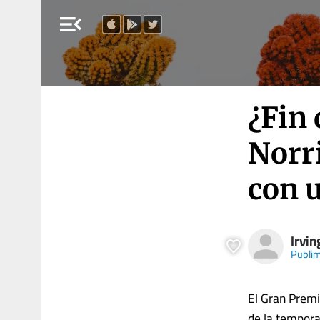
menu_open
¿Fin 
Norr
con u
Irvi
Publim
El Gran Premi
de la tempora