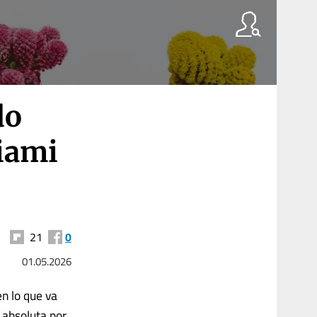
do
Miami
21
0
01.05.2026
n lo que va
 absoluta por