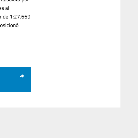
es al
ar de 1:27.669
posicionó