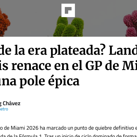
de la era plateada? Lan
is renace en el GP de 
na pole épica
ng Chávez
etro
o de Miami 2026 ha marcado un punto de quiebre definitivo e
da de la Fórmula 1. Tras un inicio de ciclo dominado de forma