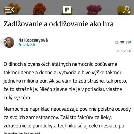
menu_open
Zadlžovanie a oddlžovanie ako hra
Iris Kopcsayová
98
0
Pravda.sk
25.05.2026
O dlhoch slovenských štátnych nemocníc počúvame
takmer denne a denne aj vytvoria dlh vo výške takmer
jedného milióna eur. Ak sa vám to zdá strašné, tak preto,
že to strašné je. Niečo zjavne nie je v poriadku, vlastne
celý systém.
Nemocnice napríklad neodvádzajú povinné poistné odvody
za svojich zamestnancov. Takisto faktúry za lieky,
zdravotnícke pomôcky a techniku sú aj celé mesiace po
lehote splatnosti.