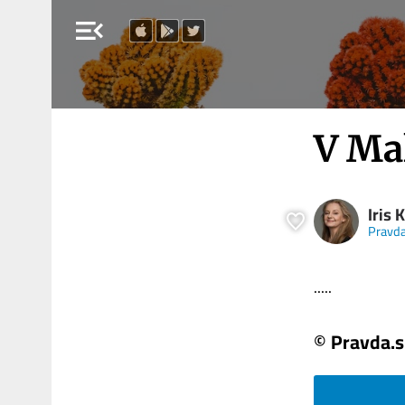
menu_open
V Mal
Iris
Pravda
.....
© Pravda.s