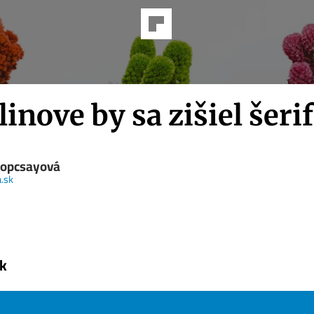
inove by sa zišiel šerif
 Kopcsayová
.sk
k