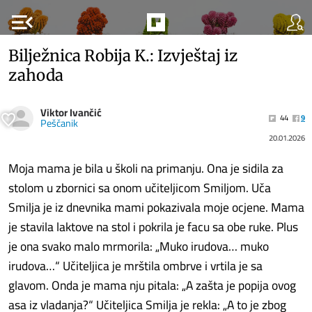
menu_open
Bilježnica Robija K.: Izvještaj iz
zahoda
Viktor Ivančić
44
9
Peščanik
20.01.2026
Moja mama je bila u školi na primanju. Ona je sidila za
stolom u zbornici sa onom učiteljicom Smiljom. Uča
Smilja je iz dnevnika mami pokazivala moje ocjene. Mama
je stavila laktove na stol i pokrila je facu sa obe ruke. Plus
je ona svako malo mrmorila: „Muko irudova… muko
irudova…“ Učiteljica je mrštila ombrve i vrtila je sa
glavom. Onda je mama nju pitala: „A zašta je popija ovog
asa iz vladanja?“ Učiteljica Smilja je rekla: „A to je zbog