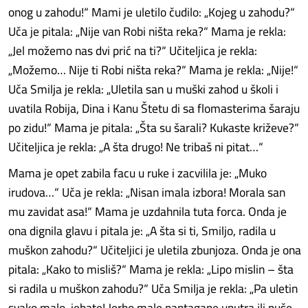
onog u zahodu!“ Mami je uletilo čudilo: „Kojeg u zahodu?“
Uča je pitala: „Nije van Robi ništa reka?“ Mama je rekla:
„Jel možemo nas dvi prić na ti?“ Učiteljica je rekla:
„Možemo… Nije ti Robi ništa reka?“ Mama je rekla: „Nije!“
Uča Smilja je rekla: „Uletila san u muški zahod u školi i
uvatila Robija, Dina i Kanu Štetu di sa flomasterima šaraju
po zidu!“ Mama je pitala: „Šta su šarali? Kukaste križeve?“
Učiteljica je rekla: „A šta drugo! Ne tribaš ni pitat…“
Mama je opet zabila facu u ruke i zacvilila je: „Muko
irudova…“ Uča je rekla: „Nisan imala izbora! Morala san
mu zavidat asa!“ Mama je uzdahnila tuta forca. Onda je
ona dignila glavu i pitala je: „A šta si ti, Smiljo, radila u
muškon zahodu?“ Učiteljici je uletila zbunjoza. Onda je ona
pitala: „Kako to misliš?“ Mama je rekla: „Lipo mislin – šta
si radila u muškon zahodu?“ Uča Smilja je rekla: „Pa uletin
svako malo, jebate! Jerbo male pantagane unutra ili puše,