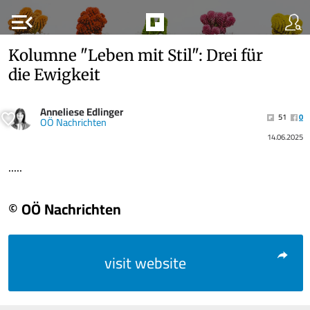
menu_open
Kolumne "Leben mit Stil": Drei für
die Ewigkeit
Anneliese Edlinger
51
0
OÖ Nachrichten
14.06.2025
.....
© OÖ Nachrichten
visit website