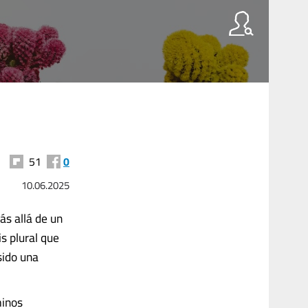
51
0
10.06.2025
s allá de un
s plural que
sido una
minos