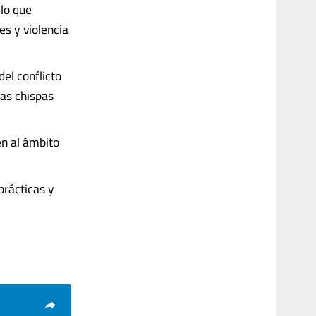
 lo que
es y violencia
del conflicto
las chispas
n al ámbito
prácticas y