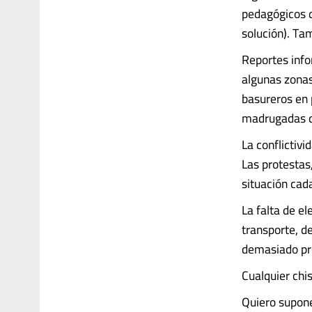
pedagógicos d
solución). Ta
Reportes info
algunas zonas 
basureros en p
madrugadas 
La conflictiv
Las protestas
situación cad
La falta de el
transporte, d
demasiado pr
Cualquier chi
Quiero supone