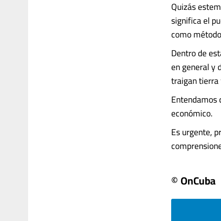
Quizás estemo
significa el p
como método
Dentro de esta
en general y 
traigan tierra
Entendamos qu
económico.
Es urgente, p
comprensiones 
© OnCuba