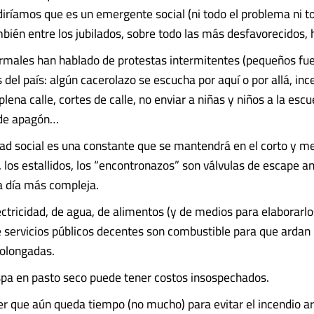
iríamos que es un emergente social (ni todo el problema ni to
mbién entre los jubilados, sobre todo las más desfavorecidos, 
rmales han hablado de protestas intermitentes (pequeños fu
del país: algún cacerolazo se escucha por aquí o por allá, inc
lena calle, cortes de calle, no enviar a niñas y niños a la escu
de apagón…
idad social es una constante que se mantendrá en el corto y m
, los estallidos, los “encontronazos” son válvulas de escape a
a día más compleja.
ectricidad, de agua, de alimentos (y de medios para elaborarlo
e servicios públicos decentes son combustible para que ardan 
olongadas.
spa en pasto seco puede tener costos insospechados.
r que aún queda tiempo (no mucho) para evitar el incendio ar