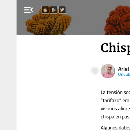
menu_open
Chis
Ariel
OnCub
La tensión so
“tarifazo” em
vivimos alime
chispa en pas
Algunos datos 