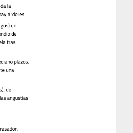
da la
hay ardores.
egos) en
endio de
ela tras
ediano plazos.
nte una
s), de
las angustias
rasador.