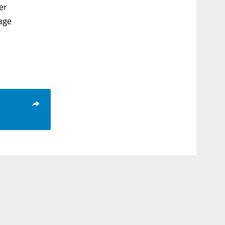
er
rage