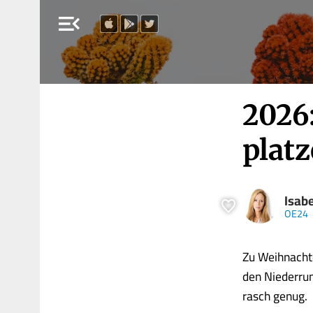
menu_open
2026
plat
Isabe
OE24
Zu Weihnachte
den Niederrun
rasch genug.