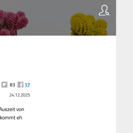
83
17
24.12.2025
Auszeit von
t kommt eh