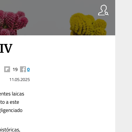
XIV
19
0
11.05.2025
ntes laicas
to a este
ligenciado
istóricas,