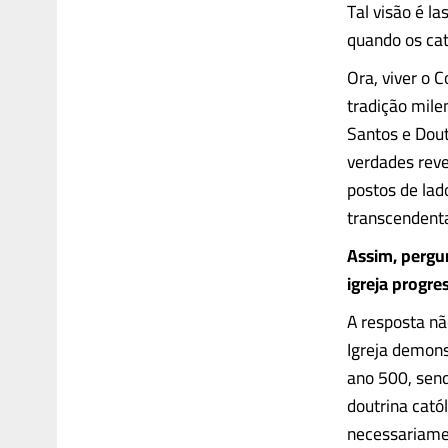
Tal visão é l
quando os cat
Ora, viver o 
tradição mile
Santos e Dout
verdades reve
postos de lad
transcendenta
Assim, pergun
igreja progre
A resposta nã
Igreja demons
ano 500, send
doutrina cató
necessariamen