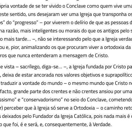
pria vontade de se ter vivido o Conclave como quem vive uma
ste sentido, uns desejaram ver uma Igreja que transponha o
” do “progresso” – por viverem o delírio de que as pessoas d
ma razão, mais inteligentes ou morais do que os antigos pelo 
o mais tarde… –, não se interessando pelo que a Igreja verd
u e, pior, animalizando os que procuram viver a ortodoxia da
ros que nunca entenderam a mensagem de Cristo.
 vista – sacrílego, diga-se… –, a Igreja fundada por Cristo pa
, deixa de estar ancorada nos valores objetivos e suprapolíti
a traduzir a vontade do mundo – o mesmo mundo que Cristo 
 facto, grande parte dos crentes e não crentes ansiou por um
ssismo” e “conservadorismo” no seio do Conclave, cometendo
r) perceber que à Igreja só serve a Ortodoxia – o caminho ret
deixados pelo Fundador da Igreja Católica, pois nada mais é
o que foi, é e será, e, consequentemente, à Verdade.