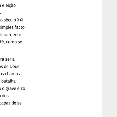
 eleição
s
o século XXI
simples facto
adeiramente
 fé, como se
ra ser a
cos de Deus
nos chama a
a batalha
 o grave erro
o dos
 capaz de se