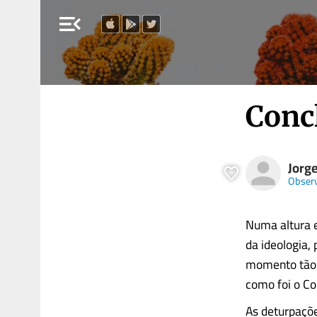
menu_open
Conc
Jorge
Obser
Numa altura e
da ideologia,
momento tão s
como foi o Co
As deturpaçõe