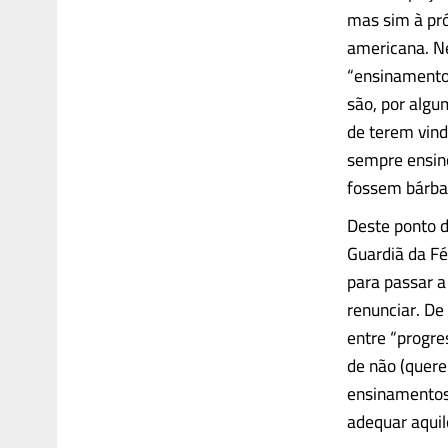
mas sim à pró
americana. Ne
“ensinamentos
são, por algu
de terem vind
sempre ensino
fossem bárba
Deste ponto de
Guardiã da Fé
para passar 
renunciar. De
entre “progre
de não (quere
ensinamentos 
adequar aquil