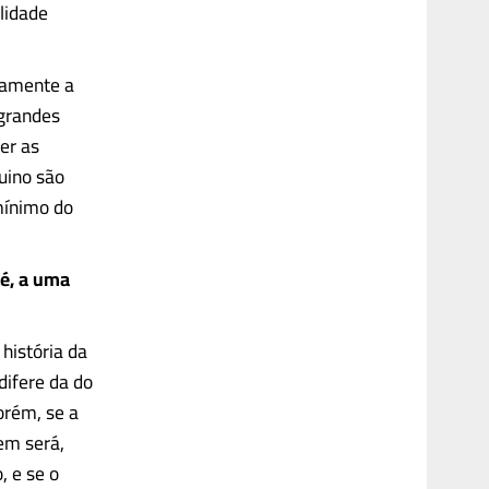
alidade
tamente a
 grandes
er as
uino são
mínimo do
 é, a uma
história da
difere da do
orém, se a
em será,
, e se o