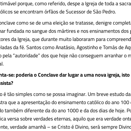
astimável porque, como referido, despe a Igreja de toda a sacr
ólicos se encontram órfãos de Sucessor de São Pedro.
Conclave como se de uma eleição se tratasse, denigre comple
nar fundada no sangue dos mártires e nos ensinamentos dos
ores da Igreja, que durante muito laboraram para compreend
ladas da fé. Santos como Anatásio, Agostinho e Tomás de Aq
o pela “autoridade” dos que hoje não conseguem arranhar o 
l.
ta-se: poderia o Conclave dar lugar a uma nova igreja, isto
ssista?
o é tão simples como se possa imaginar. Um breve estudo da 
tra que a apresentação do ensinamento católico do ano 100 
o também diferente da do ano 1000 e da dos dias de hoje. P
lica versa sobre verdades eternas, aquilo que era verdade ont
te, verdade amanhã – se Cristo é Divino, será sempre Divino