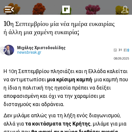
menu_open
10η Σεπτεμβρίου μία νέα ημέρα ευκαιρίας
ή άλλη μια χαμένη ευκαιρία;
Μιχάλης Χριστοδουλίδης
31
0
newsbreak.gr
08.09.2025
Η 10η Σεπτεμβρίου πλησιάζει και η Ελλάδα καλείται
να αντιμετωπίσει
μια κρίσιμη καμπή
· μια καμπή που
η ίδια η πολιτική της ηγεσία πρέπει να δείξει
αποφασισμένη και όχι να την χαραμίσει με
δισταγμούς και αδράνεια.
Δεν μιλάμε απλώς για τη λήξη ενός διαγωνισμού,
αλλά για
τα κοιτάσματα της
Κρήτης
, μιλάμε για μια
στιγμή που
θα φανεί αν η χώρα διαθέτει ηγεσία