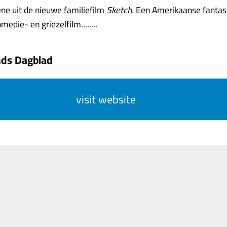
ène uit de nieuwe familiefilm
Sketch.
Een Amerikaanse fantas
edie- en griezelfilm........
nds Dagblad
visit website