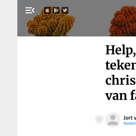
menu_open
Help
teken
chri
van 
Jort 
Nederl