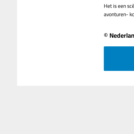
Het is een sc
avonturen- kom
© Nederla