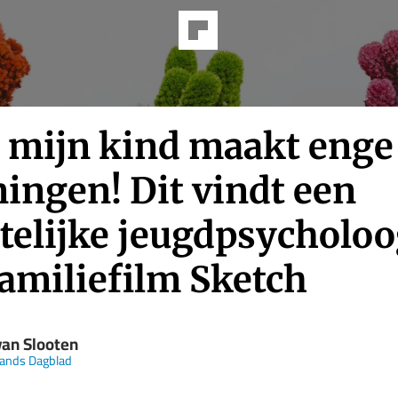
, mijn kind maakt enge
ingen! Dit vindt een
stelijke jeugdpsycholo
familiefilm Sketch
van Slooten
ands Dagblad