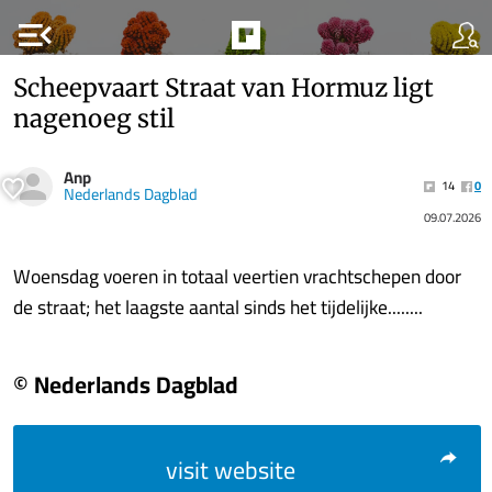
menu_open
Scheepvaart Straat van Hormuz ligt
nagenoeg stil
Anp
14
0
Nederlands Dagblad
09.07.2026
Woensdag voeren in totaal veertien vrachtschepen door
de straat; het laagste aantal sinds het tijdelijke........
© Nederlands Dagblad
visit website