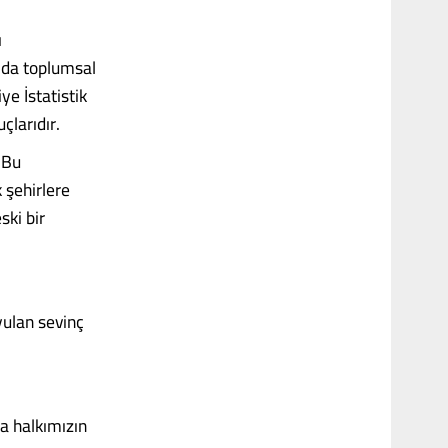
ı
 da toplumsal
ye İstatistik
çlarıdır.
 Bu
 şehirlere
ski bir
yulan sevinç
a halkımızın