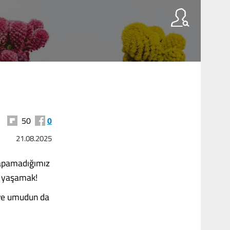
50
0
21.08.2025
yapamadığımız
an yaşamak!
 ve umudun da