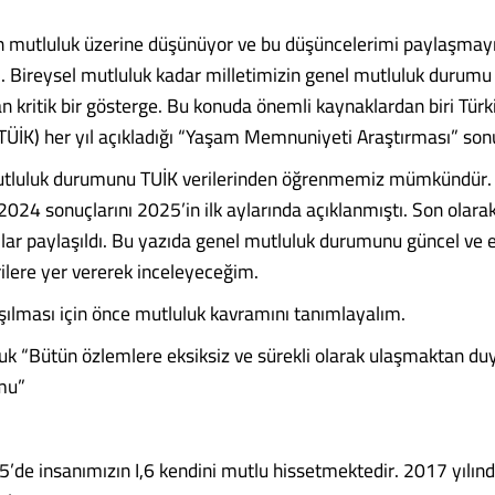
mutluluk üzerine düşünüyor ve bu düşüncelerimi paylaşmay
Bireysel mutluluk kadar milletimizin genel mutluluk durumu
n kritik bir gösterge. Bu konuda önemli kaynaklardan biri Türki
ÜİK) her yıl açıkladığı “Yaşam Memnuniyeti Araştırması” sonu
utluluk durumunu TUİK verilerinden öğrenmemiz mümkündür.
024 sonuçlarını 2025’in ilk aylarında açıklanmıştı. Son olarak
lar paylaşıldı. Bu yazıda genel mutluluk durumunu güncel ve e
ilere yer vererek inceleyeceğim.
ılması için önce mutluluk kavramını tanımlayalım.
k “Bütün özlemlere eksiksiz ve sürekli olarak ulaşmaktan du
mu”
5’de insanımızın I,6 kendini mutlu hissetmektedir. 2017 yılınd