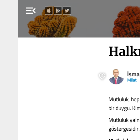
menu_open
Halk
İsma
Milat
Mutluluk, he
bir duygu. Kim
Mutluluk yaln
göstergesidir.