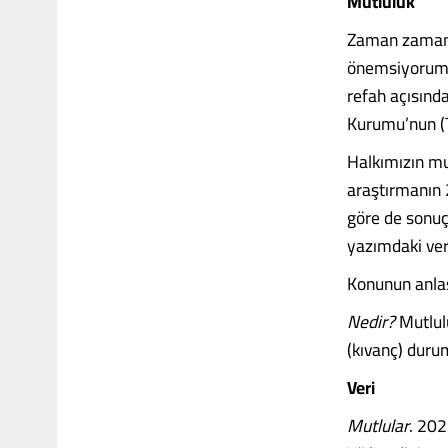
Mutluluk
Zaman zaman 
önemsiyorum. 
refah açısında
Kurumu’nun (T
Halkımızın m
araştırmanın 2
göre de sonuç
yazımdaki ver
Konunun anlaş
Nedir?
Mutlulu
(kıvanç) duru
Veri
Mutlular
. 202