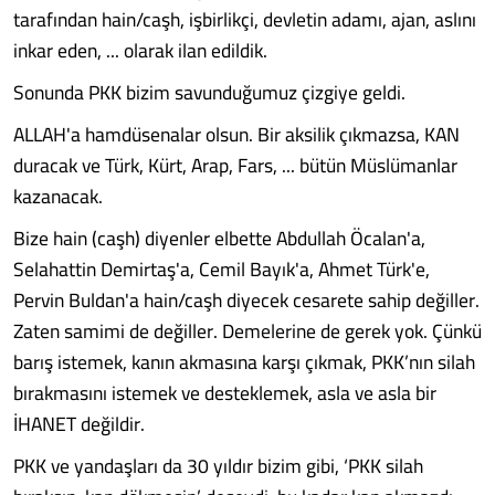
tarafından hain/caşh, işbirlikçi, devletin adamı, ajan, aslını
inkar eden, ... olarak ilan edildik.
Sonunda PKK bizim savunduğumuz çizgiye geldi.
ALLAH'a hamdüsenalar olsun. Bir aksilik çıkmazsa, KAN
duracak ve Türk, Kürt, Arap, Fars, ... bütün Müslümanlar
kazanacak.
Bize hain (caşh) diyenler elbette Abdullah Öcalan'a,
Selahattin Demirtaş'a, Cemil Bayık'a, Ahmet Türk'e,
Pervin Buldan'a hain/caşh diyecek cesarete sahip değiller.
Zaten samimi de değiller. Demelerine de gerek yok. Çünkü
barış istemek, kanın akmasına karşı çıkmak, PKK’nın silah
bırakmasını istemek ve desteklemek, asla ve asla bir
İHANET değildir.
PKK ve yandaşları da 30 yıldır bizim gibi, ‘PKK silah