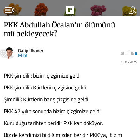
menu_open
PKK Abdullah Öcalan’ın ölümünü
mü bekleyecek?
Galip İlhaner
53
0
Milat
13.05.2025
PKK şimdilik bizim çizgimize geldi
PKK şimdilik Kürtlerin çizgisine geldi.
Şimdilik Kürtlerin barış çizgisine geldi.
PKK 47 yılın sonunda bizim çizgimize geldi
Kurulduğu tarihten beridir PKK kan döküyor.
Biz de kendimizi bildiğimizden beridir PKK’ya, ‘bizim