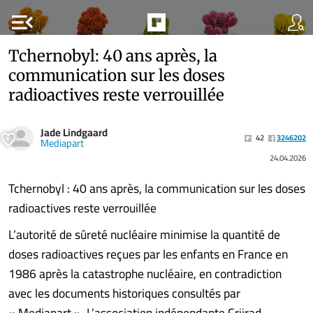
menu_open
Tchernobyl: 40 ans après, la
communication sur les doses
radioactives reste verrouillée
Jade Lindgaard
42
3246202
Mediapart
24.04.2026
Tchernobyl : 40 ans après, la communication sur les doses
radioactives reste verrouillée
L’autorité de sûreté nucléaire minimise la quantité de
doses radioactives reçues par les enfants en France en
1986 après la catastrophe nucléaire, en contradiction
avec les documents historiques consultés par
« Mediapart ». L’association indépendante Criirad