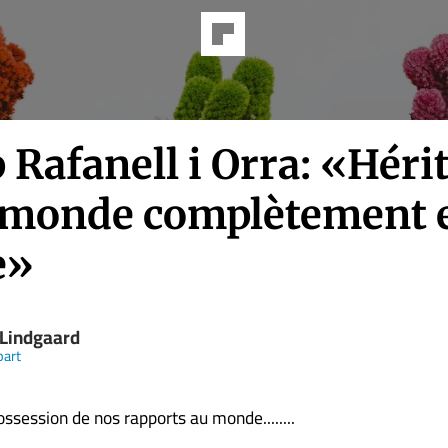
 Rafanell i Orra: «Héri
 monde complètement 
e»
 Lindgaard
part
ssession de nos rapports au monde........