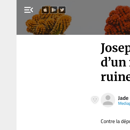
menu_open
Josep
d’un
ruin
Jade
Media
Contre la dépo