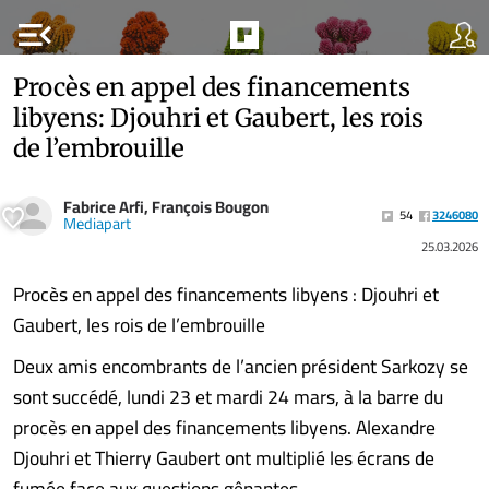
menu_open
Procès en appel des financements
libyens: Djouhri et Gaubert, les rois
de l’embrouille
Fabrice Arfi, François Bougon
54
3246080
Mediapart
25.03.2026
Procès en appel des financements libyens : Djouhri et
Gaubert, les rois de l’embrouille
Deux amis encombrants de l’ancien président Sarkozy se
sont succédé, lundi 23 et mardi 24 mars, à la barre du
procès en appel des financements libyens. Alexandre
Djouhri et Thierry Gaubert ont multiplié les écrans de
fumée face aux questions gênantes.