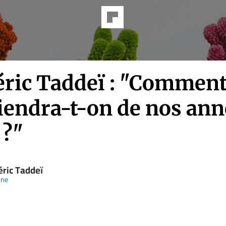
éric Taddeï : "Comment
iendra-t-on de nos ann
 ?"
éric Taddeï
nne