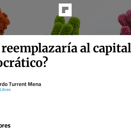
 reemplazaría al capita
crático?
rdo Turrent Mena
 Libres
bres