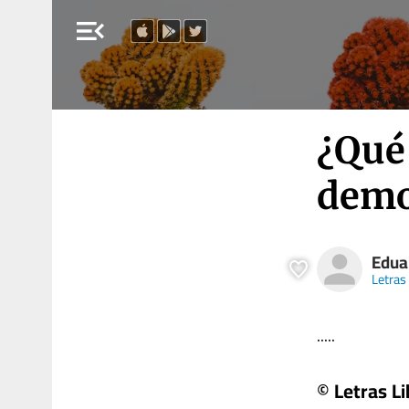
menu_open
¿Qué
demo
Edua
Letras
.....
© Letras Li