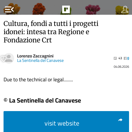
menu_open
Cultura, fondi a tutti i progetti
idonei: intesa tra Regione e
Fondazione Crt
Lorenzo Zaccagnini
43
0
La Sentinella del Canavese
04.06.2026
Due to the technical or legal........
© La Sentinella del Canavese
visit website