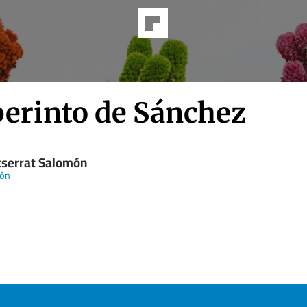
berinto de Sánchez
serrat Salomón
zón
n