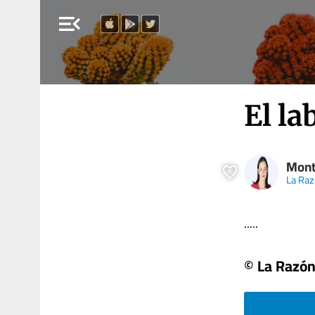
menu_open
El la
Mont
La Ra
.....
© La Razó