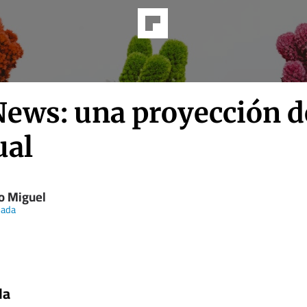
News: una proyección d
al
o Miguel
nada
da