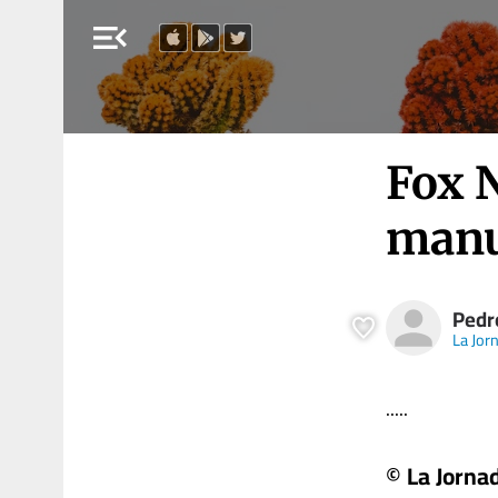
menu_open
Fox 
manu
Pedr
La Jor
.....
© La Jorna