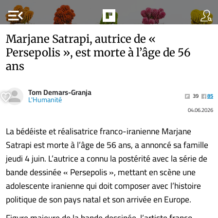
menu_open
Marjane Satrapi, autrice de «
Persepolis », est morte à l’âge de 56
ans
Tom Demars-Granja
39
85
L'Humanité
04.06.2026
La bédéiste et réalisatrice franco-iranienne Marjane
Satrapi est morte à l’âge de 56 ans, a annoncé sa famille
jeudi 4 juin. L’autrice a connu la postérité avec la série de
bande dessinée « Persepolis », mettant en scène une
adolescente iranienne qui doit composer avec l’histoire
politique de son pays natal et son arrivée en Europe.
Figure majeure de la bande dessinée, l’artiste franco-