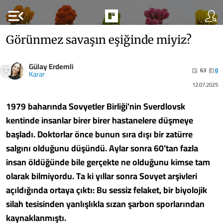
menu_open
Görünmez savaşın eşiğinde miyiz?
Gülay Erdemli
63
0
Karar
12.07.2025
1979 baharında Sovyetler Birliği'nin Sverdlovsk
kentinde insanlar birer birer hastanelere düşmeye
başladı. Doktorlar önce bunun sıra dışı bir zatürre
salgını olduğunu düşündü. Aylar sonra 60’tan fazla
insan öldüğünde bile gerçekte ne olduğunu kimse tam
olarak bilmiyordu. Ta ki yıllar sonra Sovyet arşivleri
açıldığında ortaya çıktı: Bu sessiz felaket, bir biyolojik
silah tesisinden yanlışlıkla sızan şarbon sporlarından
kaynaklanmıştı.