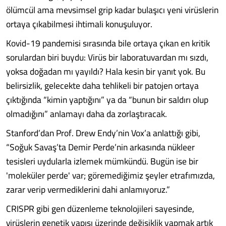
ölümcül ama mevsimsel grip kadar bulaşıcı yeni virüslerin
ortaya çıkabilmesi ihtimali konuşuluyor.
Kovid-19 pandemisi sırasında bile ortaya çıkan en kritik
sorulardan biri buydu: Virüs bir laboratuvardan mı sızdı,
yoksa doğadan mı yayıldı? Hala kesin bir yanıt yok. Bu
belirsizlik, gelecekte daha tehlikeli bir patojen ortaya
çıktığında “kimin yaptığını” ya da “bunun bir saldırı olup
olmadığını” anlamayı daha da zorlaştıracak.
Stanford’dan Prof. Drew Endy’nin Vox’a anlattığı gibi,
“Soğuk Savaş’ta Demir Perde’nin arkasında nükleer
tesisleri uydularla izlemek mümkündü. Bugün ise bir
'moleküler perde' var; göremediğimiz şeyler etrafımızda,
zarar verip vermediklerini dahi anlamıyoruz.”
CRISPR gibi gen düzenleme teknolojileri sayesinde,
virüslerin genetik yapısı üzerinde değişiklik yapmak artık