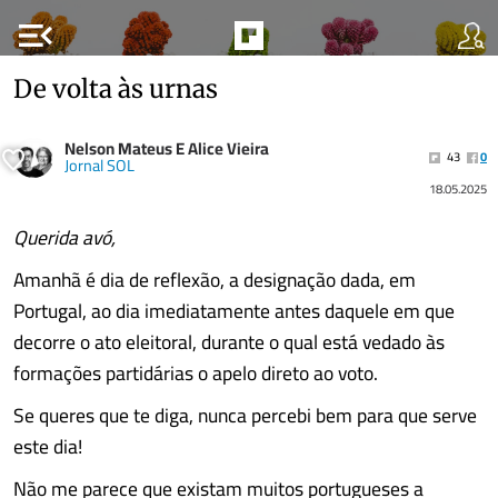
menu_open
De volta às urnas
Nelson Mateus E Alice Vieira
43
0
Jornal SOL
18.05.2025
Querida avó,
Amanhã é dia de reflexão, a designação dada, em
Portugal, ao dia imediatamente antes daquele em que
decorre o ato eleitoral, durante o qual está vedado às
formações partidárias o apelo direto ao voto.
Se queres que te diga, nunca percebi bem para que serve
este dia!
Não me parece que existam muitos portugueses a