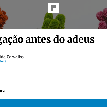
gação antes do adeus
ida Carvalho
eira
ira