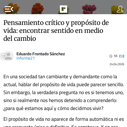
menu_open
Pensamiento crítico y propósito de
vida: encontrar sentido en medio
del cambio
Eduardo Frontado Sánchez
55
0
Informe21
24.04.2026
En una sociedad tan cambiante y demandante como la
actual, hablar del propósito de vida puede parecer sencillo.
Sin embargo, la verdadera pregunta no es si tenemos uno,
sino si realmente nos hemos detenido a comprenderlo:
¿para qué estamos aquí y cómo decidimos vivir?
El propósito de vida no aparece de forma automática ni es
una respuesta única o definitiva. Se construye. Y en ese