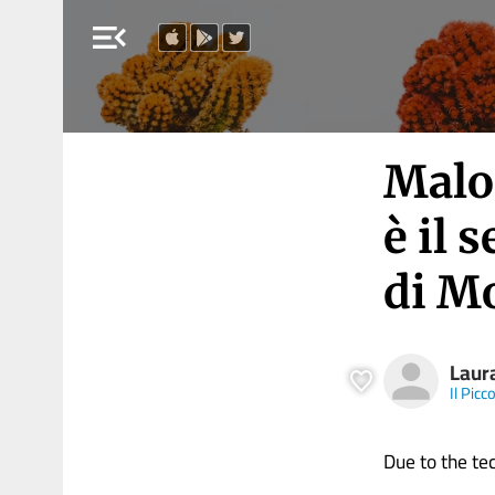
menu_open
Malor
è il 
di M
Laur
Il Picc
Due to the tech