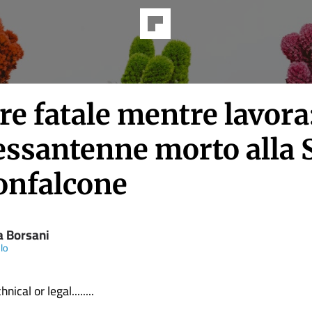
e fatale mentre lavora:
sessantenne morto alla 
onfalcone
a Borsani
olo
nical or legal........